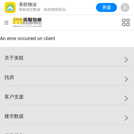
美联物业
开启
掌握成交数据，助您精明置业。
美联信心指数
77.1
较上周
0.7%
较上月
-0.4%
(
03/08/2026
)
HKD
ft²
全港指数
149.1
较上周
0%
较上月
0.4%
(
03/08/2026
)
An error occurred on client
港岛指数
157.4
较上周
-0.3%
较上月
-0.8%
(
03/08/2026
)
关于美联
九龙指数
156.4
较上周
-0.1%
较上月
0.3%
(
03/08/2026
)
美联集团
找房
新界指数
134.8
较上周
0.1%
较上月
0.9%
(
03/08/2026
)
投资者关系
美联信心指数
77.1
较上周
0.7%
较上月
-0.4%
(
03/08/2026
)
集团动态
一手新房
客户支援
人才招募
买房
网站地图
上车
自助放盘
楼市数据
减价
专业经纪人
低价
分行网络
指数