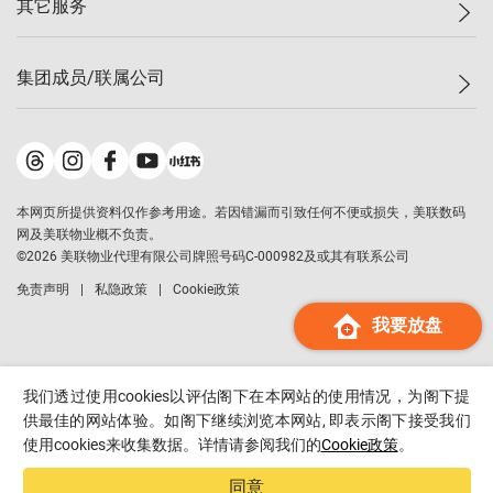
其它服务
美联豪宅
查询热线
信心指数
独家楼盘
联络我们
最新成交
小区专页
租房
集团成员/联属公司
按揭计算机
历史成交
大湾区专页
居屋专页
负担能力计算机
成交数据
楼市资讯
买卖流程
美联物业
转按计算机
小区成交排行榜
美联精英会
鋑联控股
*
缴款方式
地区百科
美联慈善基金
美联工商铺
*
本网页所提供资料仅作参考用途。若因错漏而引致任何不便或损失，美联数码
美善会
美联中国
网及美联物业概不负责。
地产经纪人管理协会
©
2026
美联物业代理有限公司牌照号码C-000982及或其有联系公司
美联澳门
申报已递交的购楼开盘
免责声明
私隐政策
Cookie政策
美联金融集团
我要放盘
美联移民顾问
美联升学顾问
美联测量师行
我们透过使用cookies以评估阁下在本网站的使用情况，为阁下提
香港置业
供最佳的网站体验。如阁下继续浏览本网站, 即表示阁下接受我们
使用cookies来收集数据。详情请参阅我们的
Cookie政策
。
经络按揭
美联会
同意