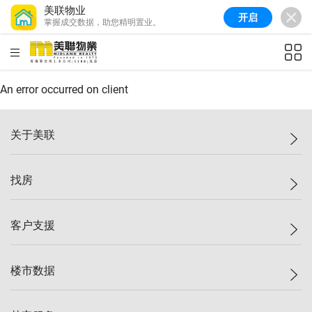
美联物业
开启
掌握成交数据，助您精明置业。
美联信心指数
77.1
较上周
0.7%
较上月
-0.4%
(
03/08/2026
)
HKD
ft²
全港指数
149.1
较上周
0%
较上月
0.4%
(
03/08/2026
)
An error occurred on client
港岛指数
157.4
较上周
-0.3%
较上月
-0.8%
(
03/08/2026
)
关于美联
九龙指数
156.4
较上周
-0.1%
较上月
0.3%
(
03/08/2026
)
美联集团
找房
新界指数
134.8
较上周
0.1%
较上月
0.9%
(
03/08/2026
)
投资者关系
美联信心指数
77.1
较上周
0.7%
较上月
-0.4%
(
03/08/2026
)
集团动态
一手新房
客户支援
人才招募
买房
网站地图
上车
自助放盘
楼市数据
减价
专业经纪人
低价
分行网络
指数