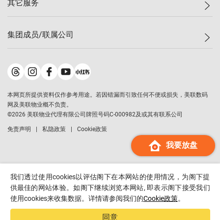
其它服务
美联豪宅
查询热线
信心指数
独家楼盘
联络我们
最新成交
小区专页
租房
集团成员/联属公司
按揭计算机
历史成交
大湾区专页
居屋专页
负担能力计算机
成交数据
楼市资讯
买卖流程
美联物业
转按计算机
小区成交排行榜
美联精英会
鋑联控股
*
缴款方式
地区百科
美联慈善基金
美联工商铺
*
本网页所提供资料仅作参考用途。若因错漏而引致任何不便或损失，美联数码
美善会
美联中国
网及美联物业概不负责。
地产经纪人管理协会
©
2026
美联物业代理有限公司牌照号码C-000982及或其有联系公司
美联澳门
申报已递交的购楼开盘
免责声明
私隐政策
Cookie政策
美联金融集团
我要放盘
美联移民顾问
美联升学顾问
美联测量师行
我们透过使用cookies以评估阁下在本网站的使用情况，为阁下提
香港置业
供最佳的网站体验。如阁下继续浏览本网站, 即表示阁下接受我们
使用cookies来收集数据。详情请参阅我们的
Cookie政策
。
经络按揭
美联会
同意