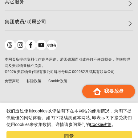
其它服务
美联豪宅
查询热线
信心指数
独家楼盘
联络我们
最新成交
小区专页
租房
集团成员/联属公司
按揭计算机
历史成交
大湾区专页
居屋专页
负担能力计算机
成交数据
楼市资讯
买卖流程
美联物业
转按计算机
小区成交排行榜
美联精英会
鋑联控股
*
缴款方式
地区百科
美联慈善基金
美联工商铺
*
本网页所提供资料仅作参考用途。若因错漏而引致任何不便或损失，美联数码
美善会
美联中国
网及美联物业概不负责。
地产经纪人管理协会
©
2026
美联物业代理有限公司牌照号码C-000982及或其有联系公司
美联澳门
申报已递交的购楼开盘
免责声明
私隐政策
Cookie政策
美联金融集团
我要放盘
美联移民顾问
美联升学顾问
美联测量师行
我们透过使用cookies以评估阁下在本网站的使用情况，为阁下提
香港置业
供最佳的网站体验。如阁下继续浏览本网站, 即表示阁下接受我们
使用cookies来收集数据。详情请参阅我们的
Cookie政策
。
经络按揭
美联会
同意