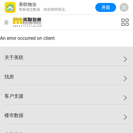
美联物业
开启
掌握成交数据，助您精明置业。
美联信心指数
77.1
较上周
0.7%
较上月
-0.4%
(
03/08/2026
)
HKD
ft²
全港指数
149.1
较上周
0%
较上月
0.4%
(
03/08/2026
)
An error occurred on client
港岛指数
157.4
较上周
-0.3%
较上月
-0.8%
(
03/08/2026
)
关于美联
九龙指数
156.4
较上周
-0.1%
较上月
0.3%
(
03/08/2026
)
美联集团
找房
新界指数
134.8
较上周
0.1%
较上月
0.9%
(
03/08/2026
)
投资者关系
美联信心指数
77.1
较上周
0.7%
较上月
-0.4%
(
03/08/2026
)
集团动态
一手新房
客户支援
人才招募
买房
网站地图
上车
自助放盘
楼市数据
减价
专业经纪人
低价
分行网络
指数