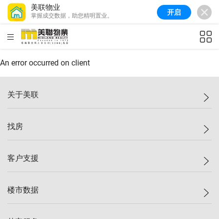
美联物业
开启
掌握成交数据，助您精明置业。
美联信心指数
77.1
较上周
0.7%
较上月
-0.4%
(
03/08/2026
)
HKD
ft²
全港指数
149.1
较上周
0%
较上月
0.4%
(
03/08/2026
)
An error occurred on client
港岛指数
157.4
较上周
-0.3%
较上月
-0.8%
(
03/08/2026
)
关于美联
九龙指数
156.4
较上周
-0.1%
较上月
0.3%
(
03/08/2026
)
美联集团
找房
新界指数
134.8
较上周
0.1%
较上月
0.9%
(
03/08/2026
)
投资者关系
美联信心指数
77.1
较上周
0.7%
较上月
-0.4%
(
03/08/2026
)
集团动态
一手新房
客户支援
人才招募
买房
网站地图
上车
自助放盘
楼市数据
减价
专业经纪人
低价
分行网络
指数