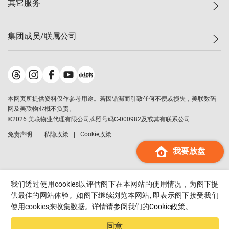
其它服务
美联豪宅
查询热线
信心指数
独家楼盘
联络我们
最新成交
小区专页
租房
集团成员/联属公司
按揭计算机
历史成交
大湾区专页
居屋专页
负担能力计算机
成交数据
楼市资讯
买卖流程
美联物业
转按计算机
小区成交排行榜
美联精英会
鋑联控股
*
缴款方式
地区百科
美联慈善基金
美联工商铺
*
本网页所提供资料仅作参考用途。若因错漏而引致任何不便或损失，美联数码
美善会
美联中国
网及美联物业概不负责。
地产经纪人管理协会
©
2026
美联物业代理有限公司牌照号码C-000982及或其有联系公司
美联澳门
申报已递交的购楼开盘
免责声明
私隐政策
Cookie政策
美联金融集团
我要放盘
美联移民顾问
美联升学顾问
美联测量师行
我们透过使用cookies以评估阁下在本网站的使用情况，为阁下提
香港置业
供最佳的网站体验。如阁下继续浏览本网站, 即表示阁下接受我们
使用cookies来收集数据。详情请参阅我们的
Cookie政策
。
经络按揭
美联会
同意