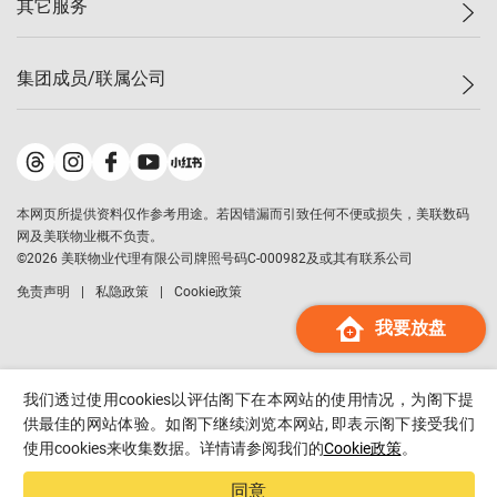
其它服务
美联豪宅
查询热线
信心指数
独家楼盘
联络我们
最新成交
小区专页
租房
集团成员/联属公司
按揭计算机
历史成交
大湾区专页
居屋专页
负担能力计算机
成交数据
楼市资讯
买卖流程
美联物业
转按计算机
小区成交排行榜
美联精英会
鋑联控股
*
缴款方式
地区百科
美联慈善基金
美联工商铺
*
本网页所提供资料仅作参考用途。若因错漏而引致任何不便或损失，美联数码
美善会
美联中国
网及美联物业概不负责。
地产经纪人管理协会
©
2026
美联物业代理有限公司牌照号码C-000982及或其有联系公司
美联澳门
申报已递交的购楼开盘
免责声明
私隐政策
Cookie政策
美联金融集团
我要放盘
美联移民顾问
美联升学顾问
美联测量师行
我们透过使用cookies以评估阁下在本网站的使用情况，为阁下提
香港置业
供最佳的网站体验。如阁下继续浏览本网站, 即表示阁下接受我们
使用cookies来收集数据。详情请参阅我们的
Cookie政策
。
经络按揭
美联会
同意