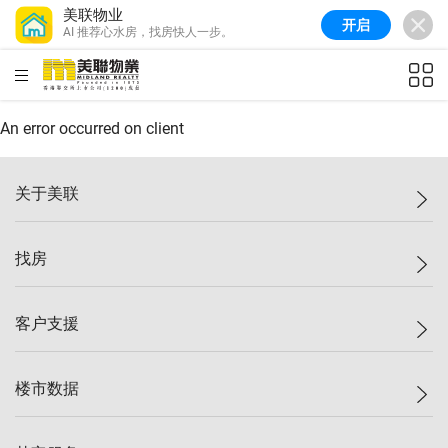
美联物业
开启
AI 推荐心水房，找房快人一步。
美联信心指数
77.1
较上周
0.7%
较上月
-0.4%
(
03/08/2026
)
HKD
ft²
全港指数
149.1
较上周
0%
较上月
0.4%
(
03/08/2026
)
An error occurred on client
港岛指数
157.4
较上周
-0.3%
较上月
-0.8%
(
03/08/2026
)
关于美联
九龙指数
156.4
较上周
-0.1%
较上月
0.3%
(
03/08/2026
)
美联集团
找房
新界指数
134.8
较上周
0.1%
较上月
0.9%
(
03/08/2026
)
投资者关系
美联信心指数
77.1
较上周
0.7%
较上月
-0.4%
(
03/08/2026
)
集团动态
一手新房
客户支援
人才招募
买房
网站地图
上车
自助放盘
楼市数据
减价
专业经纪人
低价
分行网络
指数