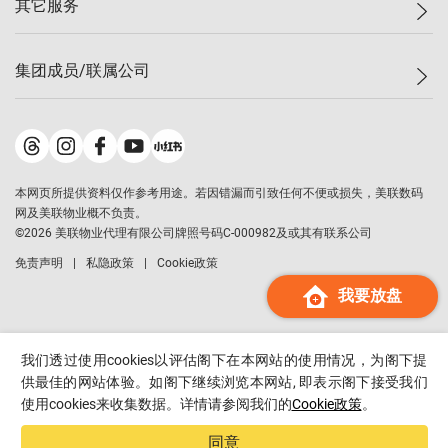
其它服务
美联豪宅
查询热线
信心指数
独家楼盘
联络我们
最新成交
小区专页
租房
集团成员/联属公司
按揭计算机
历史成交
大湾区专页
居屋专页
负担能力计算机
成交数据
楼市资讯
买卖流程
美联物业
转按计算机
小区成交排行榜
美联精英会
鋑联控股
*
缴款方式
地区百科
美联慈善基金
美联工商铺
*
本网页所提供资料仅作参考用途。若因错漏而引致任何不便或损失，美联数码
美善会
美联中国
网及美联物业概不负责。
地产经纪人管理协会
©
2026
美联物业代理有限公司牌照号码C-000982及或其有联系公司
美联澳门
申报已递交的购楼开盘
免责声明
私隐政策
Cookie政策
美联金融集团
我要放盘
美联移民顾问
美联升学顾问
美联测量师行
我们透过使用cookies以评估阁下在本网站的使用情况，为阁下提
香港置业
供最佳的网站体验。如阁下继续浏览本网站, 即表示阁下接受我们
使用cookies来收集数据。详情请参阅我们的
Cookie政策
。
经络按揭
美联会
同意