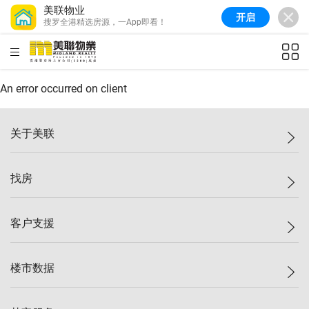
美联物业
开启
搜罗全港精选房源，一App即看！
美联信心指数
77.1
较上周
0.7%
较上月
-0.4%
(
03/08/2026
)
HKD
ft²
全港指数
149.1
较上周
0%
较上月
0.4%
(
03/08/2026
)
An error occurred on client
港岛指数
157.4
较上周
-0.3%
较上月
-0.8%
(
03/08/2026
)
关于美联
九龙指数
156.4
较上周
-0.1%
较上月
0.3%
(
03/08/2026
)
美联集团
找房
新界指数
134.8
较上周
0.1%
较上月
0.9%
(
03/08/2026
)
投资者关系
美联信心指数
77.1
较上周
0.7%
较上月
-0.4%
(
03/08/2026
)
集团动态
一手新房
客户支援
人才招募
买房
网站地图
上车
自助放盘
楼市数据
减价
专业经纪人
低价
分行网络
指数