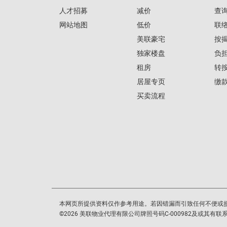
人才招募
减价
查
网站地图
低价
联
美联豪宅
按
独家楼盘
负
租房
转
居屋专页
缴
买卖流程
本网页所提供资料仅作参考用途。若因错漏而引致任何不便或
©
2026
美联物业代理有限公司牌照号码C-000982及或其有联