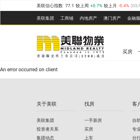
美联信心指数
77.1
较上周
0.7%
较上月
-0.4%
(
03/
全港指数
149.1
较上周
0%
较上月
0.4%
(
03/08/20
美联集团
工商铺
内地房产
澳⻔房产
金融
港岛指数
157.4
较上周
-0.3%
较上月
-0.8%
(
03/08/
美联信心指数
77.1
较上周
0.7%
较上月
-0.4%
(
03/
九龙指数
156.4
较上周
-0.1%
较上月
0.3%
(
03/08
全港指数
149.1
较上周
0%
较上月
0.4%
(
03/08/20
新界指数
134.8
较上周
0.1%
较上月
0.9%
(
03/08
买房
美联信心指数
77.1
较上周
0.7%
较上月
-0.4%
(
03/
港岛指数
157.4
较上周
-0.3%
较上月
-0.8%
(
03/08/
An error occurred on client
九龙指数
156.4
较上周
-0.1%
较上月
0.3%
(
03/08
新界指数
134.8
较上周
0.1%
较上月
0.9%
(
03/08
关于美联
找房
客
美联信心指数
77.1
较上周
0.7%
较上月
-0.4%
(
03/
美联集团
一手新房
自
投资者关系
买房
专
集团动态
上车
分