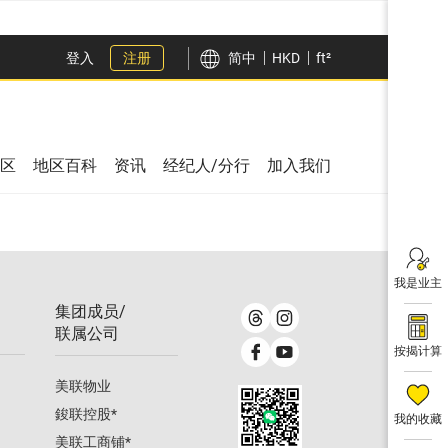
登入
注册
简中
HKD
ft²
区
地区百科
资讯
经纪人/分行
加入我们
我是业主
集团成员/
联属公司
按揭计算
美联物业
鋑联控股
*
我的收藏
美联工商铺
*