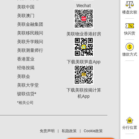
Wechat
美联中国
楼盘比较
美联澳门
美联金融集团
美联移民顾问
快闪赏
美联物业香港好房
美联升学顾问
美联测量师行
缴款方式
香港置业
下载美联笋盘App
经络按揭
美联会
美联大学堂
下载美联按揭计算
骏联信贷
*
机App
*相关公司
分行位置
免责声明
私隐政策
Cookie政策