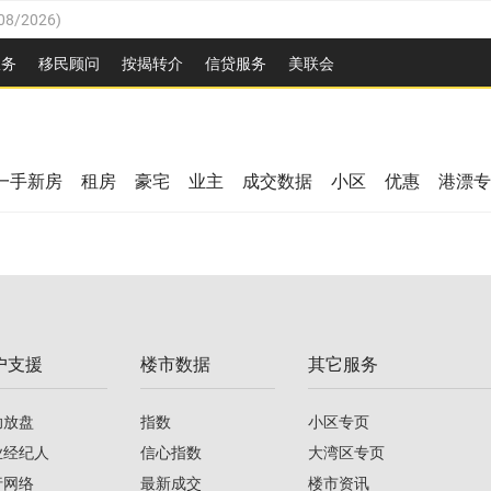
08/2026
)
26
)
服务
移民顾问
按揭转介
信贷服务
美联会
2026
)
08/2026
)
/2026
)
26
)
/2026
)
一手新房
租房
豪宅
业主
成交数据
小区
优惠
港漂专
08/2026
)
2026
)
/2026
)
/2026
)
户支援
楼市数据
其它服务
08/2026
)
助放盘
指数
小区专页
业经纪人
信心指数
大湾区专页
行网络
最新成交
楼市资讯