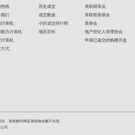
询热线
历史成交
美联精英会
络我们
成交数据
美联慈善基金
揭计算机
小区成交排行榜
美善会
担能力计算机
地区百科
地产经纪人管理协会
按计算机
申报已递交的购楼开盘
款方式
损失，美联数码网及美联物业概不负责。
系公司