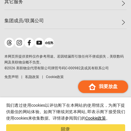
其它服务
美联豪宅
查询热线
信心指数
独家楼盘
联络我们
最新成交
小区专页
租房
集团成员/联属公司
按揭计算机
历史成交
大湾区专页
居屋专页
负担能力计算机
成交数据
楼市资讯
买卖流程
美联物业
转按计算机
小区成交排行榜
美联精英会
鋑联控股
*
缴款方式
地区百科
美联慈善基金
美联工商铺
*
本网页所提供资料仅作参考用途。若因错漏而引致任何不便或损失，美联数码
美善会
美联中国
网及美联物业概不负责。
地产经纪人管理协会
©
2026
美联物业代理有限公司牌照号码C-000982及或其有联系公司
美联澳门
申报已递交的购楼开盘
免责声明
私隐政策
Cookie政策
美联金融集团
我要放盘
美联移民顾问
美联升学顾问
美联测量师行
我们透过使用cookies以评估阁下在本网站的使用情况，为阁下提
香港置业
供最佳的网站体验。如阁下继续浏览本网站, 即表示阁下接受我们
使用cookies来收集数据。详情请参阅我们的
Cookie政策
。
经络按揭
美联会
同意