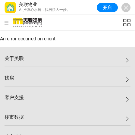
美联物业
开启
AI 推荐心水房，找房快人一步。
美联信心指数
77.1
较上周
0.7%
较上月
-0.4%
(
03/08/2026
)
HKD
ft²
全港指数
149.1
较上周
0%
较上月
0.4%
(
03/08/2026
)
An error occurred on client
港岛指数
157.4
较上周
-0.3%
较上月
-0.8%
(
03/08/2026
)
关于美联
九龙指数
156.4
较上周
-0.1%
较上月
0.3%
(
03/08/2026
)
美联集团
找房
新界指数
134.8
较上周
0.1%
较上月
0.9%
(
03/08/2026
)
投资者关系
美联信心指数
77.1
较上周
0.7%
较上月
-0.4%
(
03/08/2026
)
集团动态
一手新房
客户支援
人才招募
买房
网站地图
上车
自助放盘
楼市数据
减价
专业经纪人
低价
分行网络
指数