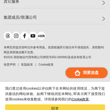
其它服务
美联豪宅
查询热线
信心指数
独家楼盘
联络我们
最新成交
小区专页
租房
集团成员/联属公司
按揭计算机
历史成交
大湾区专页
居屋专页
负担能力计算机
成交数据
楼市资讯
买卖流程
美联物业
转按计算机
小区成交排行榜
美联精英会
鋑联控股
*
缴款方式
地区百科
美联慈善基金
美联工商铺
*
本网页所提供资料仅作参考用途。若因错漏而引致任何不便或损失，美联数码
美善会
美联中国
网及美联物业概不负责。
地产经纪人管理协会
©
2026
美联物业代理有限公司牌照号码C-000982及或其有联系公司
美联澳门
申报已递交的购楼开盘
免责声明
私隐政策
Cookie政策
美联金融集团
我要放盘
美联移民顾问
美联升学顾问
美联测量师行
我们透过使用cookies以评估阁下在本网站的使用情况，为阁下提
香港置业
供最佳的网站体验。如阁下继续浏览本网站, 即表示阁下接受我们
使用cookies来收集数据。详情请参阅我们的
Cookie政策
。
经络按揭
美联会
同意