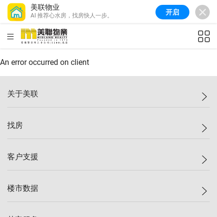
美联物业
开启
AI 推荐心水房，找房快人一步。
美联信心指数
77.1
较上周
0.7%
较上月
-0.4%
(
03/08/2026
)
HKD
ft²
全港指数
149.1
较上周
0%
较上月
0.4%
(
03/08/2026
)
An error occurred on client
港岛指数
157.4
较上周
-0.3%
较上月
-0.8%
(
03/08/2026
)
关于美联
九龙指数
156.4
较上周
-0.1%
较上月
0.3%
(
03/08/2026
)
美联集团
找房
新界指数
134.8
较上周
0.1%
较上月
0.9%
(
03/08/2026
)
投资者关系
美联信心指数
77.1
较上周
0.7%
较上月
-0.4%
(
03/08/2026
)
集团动态
一手新房
客户支援
人才招募
买房
网站地图
上车
自助放盘
楼市数据
减价
专业经纪人
低价
分行网络
指数