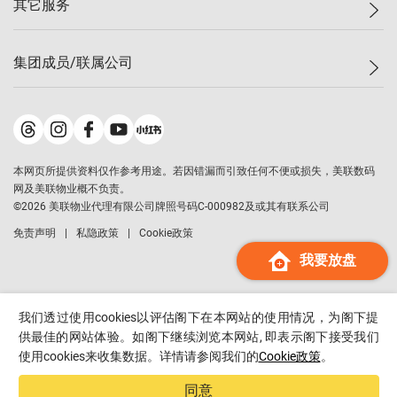
其它服务
美联豪宅
查询热线
信心指数
独家楼盘
联络我们
最新成交
小区专页
租房
集团成员/联属公司
按揭计算机
历史成交
大湾区专页
居屋专页
负担能力计算机
成交数据
楼市资讯
买卖流程
美联物业
转按计算机
小区成交排行榜
美联精英会
鋑联控股
*
缴款方式
地区百科
美联慈善基金
美联工商铺
*
本网页所提供资料仅作参考用途。若因错漏而引致任何不便或损失，美联数码
美善会
美联中国
网及美联物业概不负责。
地产经纪人管理协会
©
2026
美联物业代理有限公司牌照号码C-000982及或其有联系公司
美联澳门
申报已递交的购楼开盘
免责声明
私隐政策
Cookie政策
美联金融集团
我要放盘
美联移民顾问
美联升学顾问
美联测量师行
我们透过使用cookies以评估阁下在本网站的使用情况，为阁下提
供最佳的网站体验。如阁下继续浏览本网站, 即表示阁下接受我们
香港置业
使用cookies来收集数据。详情请参阅我们的
Cookie政策
。
经络按揭
美联会
同意