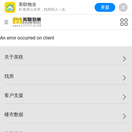
美联物业
开启
AI 推荐心水房，找房快人一步。
美联信心指数
77.1
较上周
0.7%
较上月
-0.4%
(
03/08/2026
)
HKD
ft²
全港指数
149.1
较上周
0%
较上月
0.4%
(
03/08/2026
)
An error occurred on client
港岛指数
157.4
较上周
-0.3%
较上月
-0.8%
(
03/08/2026
)
关于美联
九龙指数
156.4
较上周
-0.1%
较上月
0.3%
(
03/08/2026
)
美联集团
找房
新界指数
134.8
较上周
0.1%
较上月
0.9%
(
03/08/2026
)
投资者关系
美联信心指数
77.1
较上周
0.7%
较上月
-0.4%
(
03/08/2026
)
集团动态
一手新房
客户支援
人才招募
买房
网站地图
上车
自助放盘
楼市数据
减价
专业经纪人
低价
分行网络
指数