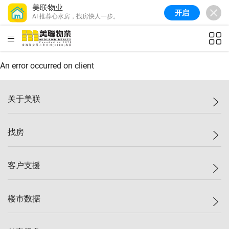
美联物业
开启
AI 推荐心水房，找房快人一步。
美联信心指数
77.1
较上周
0.7%
较上月
-0.4%
(
03/08/2026
)
HKD
ft²
全港指数
149.1
较上周
0%
较上月
0.4%
(
03/08/2026
)
An error occurred on client
港岛指数
157.4
较上周
-0.3%
较上月
-0.8%
(
03/08/2026
)
关于美联
九龙指数
156.4
较上周
-0.1%
较上月
0.3%
(
03/08/2026
)
美联集团
找房
新界指数
134.8
较上周
0.1%
较上月
0.9%
(
03/08/2026
)
投资者关系
美联信心指数
77.1
较上周
0.7%
较上月
-0.4%
(
03/08/2026
)
集团动态
一手新房
客户支援
人才招募
买房
网站地图
上车
自助放盘
楼市数据
减价
专业经纪人
低价
分行网络
指数