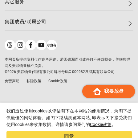
其它服务
美联豪宅
查询热线
信心指数
独家楼盘
联络我们
最新成交
小区专页
租房
集团成员/联属公司
按揭计算机
历史成交
大湾区专页
居屋专页
负担能力计算机
成交数据
楼市资讯
买卖流程
美联物业
转按计算机
小区成交排行榜
美联精英会
鋑联控股
*
缴款方式
地区百科
美联慈善基金
美联工商铺
*
本网页所提供资料仅作参考用途。若因错漏而引致任何不便或损失，美联数码
美善会
美联中国
网及美联物业概不负责。
地产经纪人管理协会
©
2026
美联物业代理有限公司牌照号码C-000982及或其有联系公司
美联澳门
申报已递交的购楼开盘
免责声明
私隐政策
Cookie政策
美联金融集团
我要放盘
美联移民顾问
美联升学顾问
美联测量师行
我们透过使用cookies以评估阁下在本网站的使用情况，为阁下提
香港置业
供最佳的网站体验。如阁下继续浏览本网站, 即表示阁下接受我们
使用cookies来收集数据。详情请参阅我们的
Cookie政策
。
经络按揭
美联会
同意