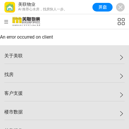
美联物业
开启
AI 推荐心水房，找房快人一步。
美联信心指数
77.1
较上周
0.7%
较上月
-0.4%
(
03/08/2026
)
HKD
ft²
全港指数
149.1
较上周
0%
较上月
0.4%
(
03/08/2026
)
An error occurred on client
港岛指数
157.4
较上周
-0.3%
较上月
-0.8%
(
03/08/2026
)
关于美联
九龙指数
156.4
较上周
-0.1%
较上月
0.3%
(
03/08/2026
)
美联集团
找房
新界指数
134.8
较上周
0.1%
较上月
0.9%
(
03/08/2026
)
投资者关系
美联信心指数
77.1
较上周
0.7%
较上月
-0.4%
(
03/08/2026
)
集团动态
一手新房
客户支援
人才招募
买房
网站地图
上车
自助放盘
楼市数据
减价
专业经纪人
低价
分行网络
指数