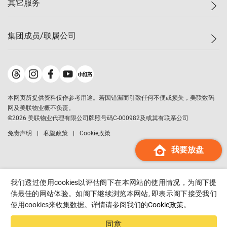
其它服务
美联豪宅
查询热线
信心指数
独家楼盘
联络我们
最新成交
小区专页
租房
集团成员/联属公司
按揭计算机
历史成交
大湾区专页
居屋专页
负担能力计算机
成交数据
楼市资讯
买卖流程
美联物业
转按计算机
小区成交排行榜
美联精英会
鋑联控股
*
缴款方式
地区百科
美联慈善基金
美联工商铺
*
本网页所提供资料仅作参考用途。若因错漏而引致任何不便或损失，美联数码
美善会
美联中国
网及美联物业概不负责。
地产经纪人管理协会
©
2026
美联物业代理有限公司牌照号码C-000982及或其有联系公司
美联澳门
申报已递交的购楼开盘
免责声明
私隐政策
Cookie政策
美联金融集团
我要放盘
美联移民顾问
美联升学顾问
美联测量师行
我们透过使用cookies以评估阁下在本网站的使用情况，为阁下提
香港置业
供最佳的网站体验。如阁下继续浏览本网站, 即表示阁下接受我们
使用cookies来收集数据。详情请参阅我们的
Cookie政策
。
经络按揭
美联会
同意