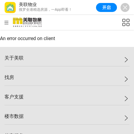
美联物业
开启
搜罗全港精选房源，一App即看！
美联信心指数
77.1
较上周
0.7%
较上月
-0.4%
(
03/08/2026
)
HKD
ft²
全港指数
149.1
较上周
0%
较上月
0.4%
(
03/08/2026
)
An error occurred on client
港岛指数
157.4
较上周
-0.3%
较上月
-0.8%
(
03/08/2026
)
关于美联
九龙指数
156.4
较上周
-0.1%
较上月
0.3%
(
03/08/2026
)
美联集团
找房
新界指数
134.8
较上周
0.1%
较上月
0.9%
(
03/08/2026
)
投资者关系
美联信心指数
77.1
较上周
0.7%
较上月
-0.4%
(
03/08/2026
)
集团动态
一手新房
客户支援
人才招募
买房
网站地图
上车
自助放盘
楼市数据
减价
专业经纪人
低价
分行网络
指数