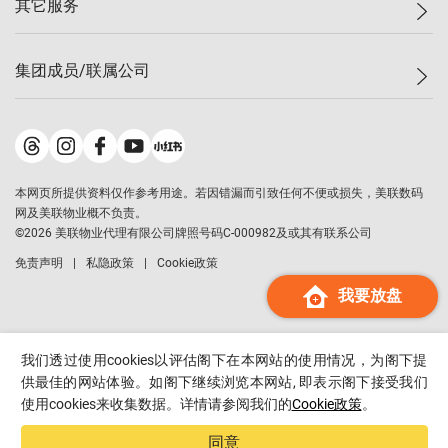
其它服务
美联豪宅
查询热线
信心指数
独家楼盘
联络我们
最新成交
小区专页
租房
集团成员/联属公司
按揭计算机
历史成交
大湾区专页
居屋专页
负担能力计算机
成交数据
楼市资讯
买卖流程
美联物业
转按计算机
小区成交排行榜
美联精英会
鋑联控股
*
缴款方式
地区百科
美联慈善基金
美联工商铺
*
本网页所提供资料仅作参考用途。若因错漏而引致任何不便或损失，美联数码
美善会
美联中国
网及美联物业概不负责。
地产经纪人管理协会
©
2026
美联物业代理有限公司牌照号码C-000982及或其有联系公司
美联澳门
申报已递交的购楼开盘
免责声明
私隐政策
Cookie政策
美联金融集团
我要放盘
美联移民顾问
美联升学顾问
美联测量师行
我们透过使用cookies以评估阁下在本网站的使用情况，为阁下提
香港置业
供最佳的网站体验。如阁下继续浏览本网站, 即表示阁下接受我们
使用cookies来收集数据。详情请参阅我们的
Cookie政策
。
经络按揭
美联会
同意