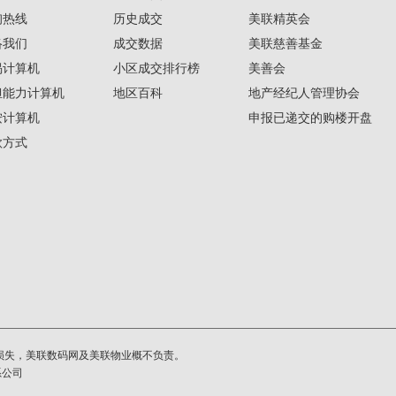
询热线
历史成交
美联精英会
络我们
成交数据
美联慈善基金
揭计算机
小区成交排行榜
美善会
担能力计算机
地区百科
地产经纪人管理协会
按计算机
申报已递交的购楼开盘
款方式
损失，美联数码网及美联物业概不负责。
系公司