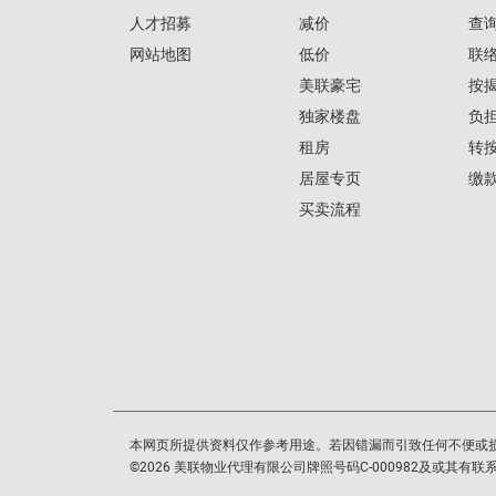
人才招募
减价
查
网站地图
低价
联
美联豪宅
按
独家楼盘
负
租房
转
居屋专页
缴
买卖流程
本网页所提供资料仅作参考用途。若因错漏而引致任何不便或
©
2026
美联物业代理有限公司牌照号码C-000982及或其有联