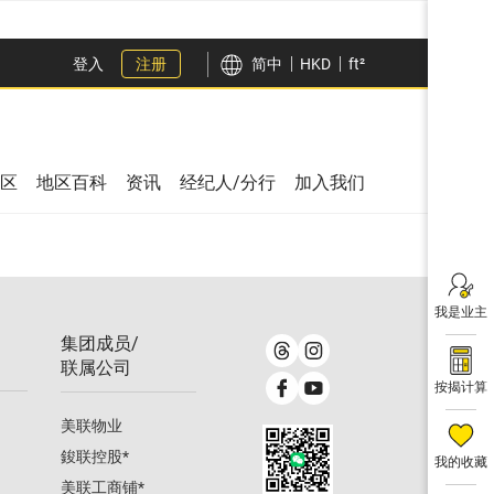
登入
注册
简中
HKD
ft²
区
地区百科
资讯
经纪人/分行
加入我们
我是业主
集团成员/
联属公司
按揭计算
美联物业
鋑联控股
*
我的收藏
美联工商铺
*