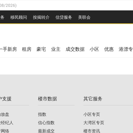
08/2026
)
26
)
服务
移民顾问
按揭转介
信贷服务
美联会
2026
)
08/2026
)
/2026
)
26
)
/2026
)
一手新房
租房
豪宅
业主
成交数据
小区
优惠
港漂专
08/2026
)
2026
)
/2026
)
/2026
)
户支援
楼市数据
其它服务
08/2026
)
助放盘
指数
小区专页
业经纪人
信心指数
大湾区专页
行网络
最新成交
楼市资讯