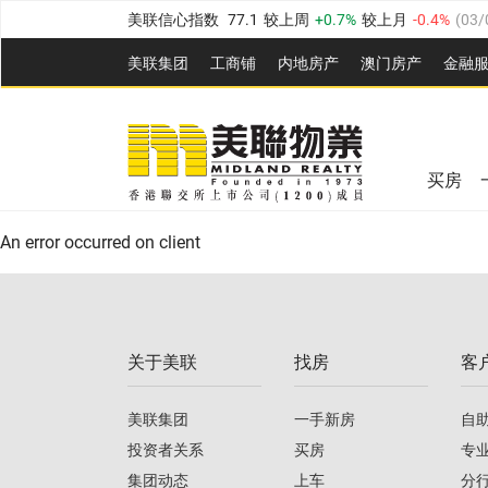
美联信心指数
77.1
较上周
0.7%
较上月
-0.4%
(
03/
全港指数
149.1
较上周
0%
较上月
0.4%
(
03/08/20
美联集团
工商铺
内地房产
澳⻔房产
金融
港岛指数
157.4
较上周
-0.3%
较上月
-0.8%
(
03/08/
美联信心指数
77.1
较上周
0.7%
较上月
-0.4%
(
03/
九龙指数
156.4
较上周
-0.1%
较上月
0.3%
(
03/08
全港指数
149.1
较上周
0%
较上月
0.4%
(
03/08/20
新界指数
134.8
较上周
0.1%
较上月
0.9%
(
03/08
买房
美联信心指数
77.1
较上周
0.7%
较上月
-0.4%
(
03/
港岛指数
157.4
较上周
-0.3%
较上月
-0.8%
(
03/08/
An error occurred on client
九龙指数
156.4
较上周
-0.1%
较上月
0.3%
(
03/08
新界指数
134.8
较上周
0.1%
较上月
0.9%
(
03/08
关于美联
找房
客
美联信心指数
77.1
较上周
0.7%
较上月
-0.4%
(
03/
美联集团
一手新房
自
投资者关系
买房
专
集团动态
上车
分