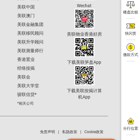
Wechat
美联中国
楼盘比较
美联澳门
美联金融集团
美联移民顾问
快闪赏
美联物业香港好房
美联升学顾问
美联测量师行
缴款方式
香港置业
下载美联笋盘App
经络按揭
美联会
美联大学堂
下载美联按揭计算
骏联信贷
*
机App
*相关公司
分行位置
免责声明
私隐政策
Cookie政策