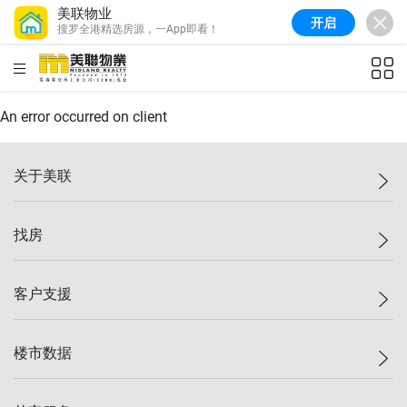
美联物业
开启
搜罗全港精选房源，一App即看！
美联信心指数
77.1
较上周
0.7%
较上月
-0.4%
(
03/08/2026
)
HKD
ft²
全港指数
149.1
较上周
0%
较上月
0.4%
(
03/08/2026
)
An error occurred on client
港岛指数
157.4
较上周
-0.3%
较上月
-0.8%
(
03/08/2026
)
关于美联
九龙指数
156.4
较上周
-0.1%
较上月
0.3%
(
03/08/2026
)
美联集团
找房
新界指数
134.8
较上周
0.1%
较上月
0.9%
(
03/08/2026
)
投资者关系
美联信心指数
77.1
较上周
0.7%
较上月
-0.4%
(
03/08/2026
)
集团动态
一手新房
客户支援
人才招募
买房
网站地图
上车
自助放盘
楼市数据
减价
专业经纪人
低价
分行网络
指数