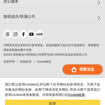
其它服务
美联豪宅
查询热线
信心指数
独家楼盘
联络我们
最新成交
小区专页
租房
集团成员/联属公司
按揭计算机
历史成交
大湾区专页
居屋专页
负担能力计算机
成交数据
楼市资讯
买卖流程
美联物业
转按计算机
小区成交排行榜
美联精英会
鋑联控股
*
缴款方式
地区百科
美联慈善基金
美联工商铺
*
本网页所提供资料仅作参考用途。若因错漏而引致任何不便或损失，美联数码
美善会
美联中国
网及美联物业概不负责。
地产经纪人管理协会
©
2026
美联物业代理有限公司牌照号码C-000982及或其有联系公司
美联澳门
申报已递交的购楼开盘
免责声明
私隐政策
Cookie政策
美联金融集团
我要放盘
美联移民顾问
美联升学顾问
美联测量师行
我们透过使用cookies以评估阁下在本网站的使用情况，为阁下提
香港置业
供最佳的网站体验。如阁下继续浏览本网站, 即表示阁下接受我们
使用cookies来收集数据。详情请参阅我们的
Cookie政策
。
经络按揭
美联会
同意