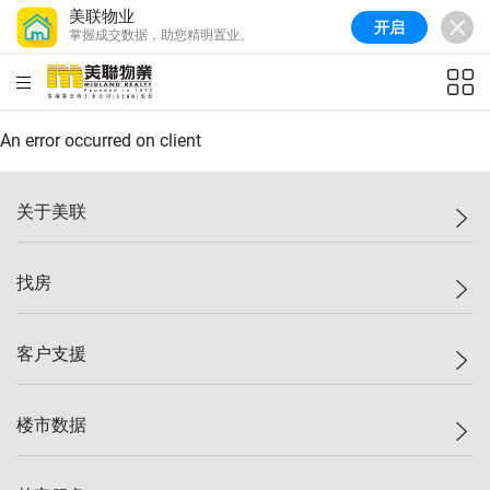
美联物业
开启
掌握成交数据，助您精明置业。
美联信心指数
77.1
较上周
0.7%
较上月
-0.4%
(
03/08/2026
)
HKD
ft²
全港指数
149.1
较上周
0%
较上月
0.4%
(
03/08/2026
)
An error occurred on client
港岛指数
157.4
较上周
-0.3%
较上月
-0.8%
(
03/08/2026
)
关于美联
九龙指数
156.4
较上周
-0.1%
较上月
0.3%
(
03/08/2026
)
美联集团
找房
新界指数
134.8
较上周
0.1%
较上月
0.9%
(
03/08/2026
)
投资者关系
美联信心指数
77.1
较上周
0.7%
较上月
-0.4%
(
03/08/2026
)
集团动态
一手新房
客户支援
人才招募
买房
网站地图
上车
自助放盘
楼市数据
减价
专业经纪人
低价
分行网络
指数