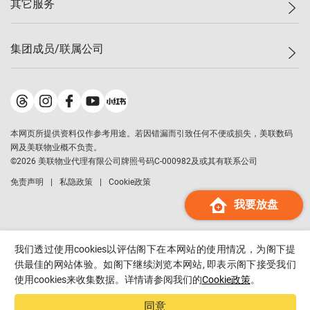
其它服务
美联豪宅
查询热线
信心指数
独家楼盘
联络我们
最新成交
小区专页
租房
集团成员/联属公司
按揭计算机
历史成交
大湾区专页
居屋专页
负担能力计算机
成交数据
楼市资讯
买卖流程
美联物业
转按计算机
小区成交排行榜
美联精英会
鋑联控股
*
缴款方式
地区百科
美联慈善基金
美联工商铺
*
本网页所提供资料仅作参考用途。若因错漏而引致任何不便或损失，美联数码
美善会
美联中国
网及美联物业概不负责。
地产经纪人管理协会
©
2026
美联物业代理有限公司牌照号码C-000982及或其有联系公司
美联澳门
申报已递交的购楼开盘
免责声明
私隐政策
Cookie政策
美联金融集团
我要放盘
美联移民顾问
美联升学顾问
美联测量师行
我们透过使用cookies以评估阁下在本网站的使用情况，为阁下提
香港置业
供最佳的网站体验。如阁下继续浏览本网站, 即表示阁下接受我们
使用cookies来收集数据。详情请参阅我们的
Cookie政策
。
经络按揭
美联会
同意