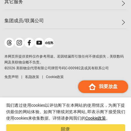
其它服务
美联豪宅
查询热线
信心指数
独家楼盘
联络我们
最新成交
小区专页
租房
集团成员/联属公司
按揭计算机
历史成交
大湾区专页
居屋专页
负担能力计算机
成交数据
楼市资讯
买卖流程
美联物业
转按计算机
小区成交排行榜
美联精英会
鋑联控股
*
缴款方式
地区百科
美联慈善基金
美联工商铺
*
本网页所提供资料仅作参考用途。若因错漏而引致任何不便或损失，美联数码
美善会
美联中国
网及美联物业概不负责。
地产经纪人管理协会
©
2026
美联物业代理有限公司牌照号码C-000982及或其有联系公司
美联澳门
申报已递交的购楼开盘
免责声明
私隐政策
Cookie政策
美联金融集团
我要放盘
美联移民顾问
美联升学顾问
美联测量师行
我们透过使用cookies以评估阁下在本网站的使用情况，为阁下提
香港置业
供最佳的网站体验。如阁下继续浏览本网站, 即表示阁下接受我们
使用cookies来收集数据。详情请参阅我们的
Cookie政策
。
经络按揭
美联会
同意