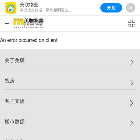
美联物业
开启
掌握成交数据，助您精明置业。
美联信心指数
77.1
较上周
0.7%
较上月
-0.4%
(
03/08/2026
)
HKD
ft²
全港指数
149.1
较上周
0%
较上月
0.4%
(
03/08/2026
)
An error occurred on client
港岛指数
157.4
较上周
-0.3%
较上月
-0.8%
(
03/08/2026
)
关于美联
九龙指数
156.4
较上周
-0.1%
较上月
0.3%
(
03/08/2026
)
美联集团
找房
新界指数
134.8
较上周
0.1%
较上月
0.9%
(
03/08/2026
)
投资者关系
美联信心指数
77.1
较上周
0.7%
较上月
-0.4%
(
03/08/2026
)
集团动态
一手新房
客户支援
人才招募
买房
网站地图
上车
自助放盘
楼市数据
减价
专业经纪人
低价
分行网络
指数