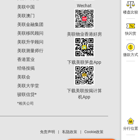
Wechat
美联中国
楼盘比较
美联澳门
美联金融集团
美联移民顾问
快闪赏
美联物业香港好房
美联升学顾问
美联测量师行
缴款方式
香港置业
下载美联笋盘App
经络按揭
美联会
美联大学堂
下载美联按揭计算
骏联信贷
*
机App
*相关公司
分行位置
免责声明
私隐政策
Cookie政策