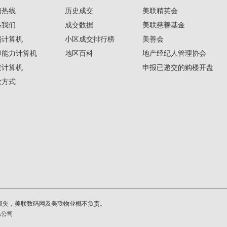
询热线
历史成交
美联精英会
络我们
成交数据
美联慈善基金
揭计算机
小区成交排行榜
美善会
担能力计算机
地区百科
地产经纪人管理协会
按计算机
申报已递交的购楼开盘
款方式
损失，美联数码网及美联物业概不负责。
系公司