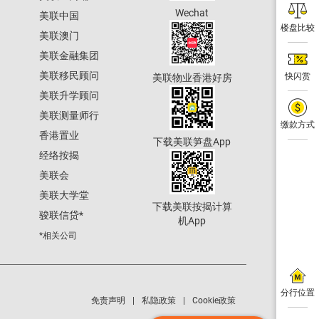
Wechat
美联中国
楼盘比较
美联澳门
美联金融集团
美联移民顾问
快闪赏
美联物业香港好房
美联升学顾问
美联测量师行
缴款方式
香港置业
下载美联笋盘App
经络按揭
美联会
美联大学堂
下载美联按揭计算
骏联信贷
*
机App
*相关公司
分行位置
免责声明
私隐政策
Cookie政策