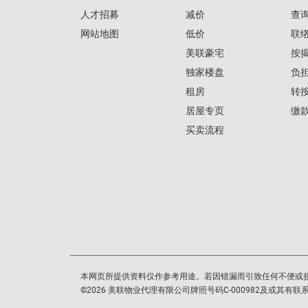
人才招募
减价
查
网站地图
低价
联
美联豪宅
按
独家楼盘
负
租房
转
居屋专页
缴
买卖流程
本网页所提供资料仅作参考用途。若因错漏而引致任何不便或
©
2026
美联物业代理有限公司牌照号码C-000982及或其有联