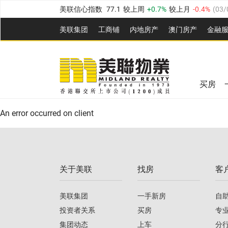
美联信心指数
77.1
较上周
0.7%
较上月
-0.4%
(
03/
全港指数
149.1
较上周
0%
较上月
0.4%
(
03/08/20
美联集团
工商铺
内地房产
澳⻔房产
金融
港岛指数
157.4
较上周
-0.3%
较上月
-0.8%
(
03/08/
美联信心指数
77.1
较上周
0.7%
较上月
-0.4%
(
03/
九龙指数
156.4
较上周
-0.1%
较上月
0.3%
(
03/08
全港指数
149.1
较上周
0%
较上月
0.4%
(
03/08/20
新界指数
134.8
较上周
0.1%
较上月
0.9%
(
03/08
买房
美联信心指数
77.1
较上周
0.7%
较上月
-0.4%
(
03/
港岛指数
157.4
较上周
-0.3%
较上月
-0.8%
(
03/08/
An error occurred on client
九龙指数
156.4
较上周
-0.1%
较上月
0.3%
(
03/08
新界指数
134.8
较上周
0.1%
较上月
0.9%
(
03/08
关于美联
找房
客
美联信心指数
77.1
较上周
0.7%
较上月
-0.4%
(
03/
美联集团
一手新房
自
投资者关系
买房
专
集团动态
上车
分