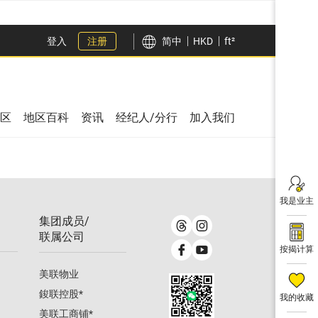
登入
注册
简中
HKD
ft²
区
地区百科
资讯
经纪人/分行
加入我们
我是业主
集团成员/
联属公司
按揭计算
美联物业
鋑联控股
*
我的收藏
美联工商铺
*