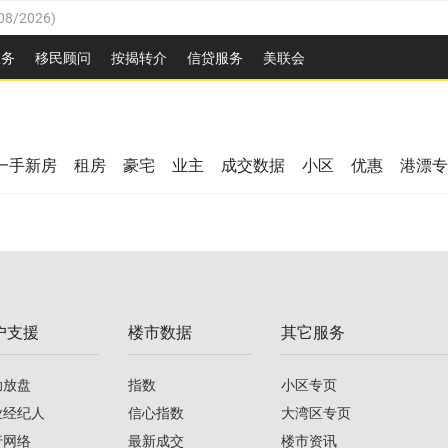
08/2026
)
26
)
服务
移民顾问
按揭转介
信贷服务
美联会
2026
)
08/2026
)
/2026
)
26
)
/2026
)
一手新房
租房
豪宅
业主
成交数据
小区
优惠
港漂专
08/2026
)
2026
)
/2026
)
/2026
)
户支援
楼市数据
其它服务
08/2026
)
助放盘
指数
小区专页
业经纪人
信心指数
大湾区专页
行网络
最新成交
楼市资讯