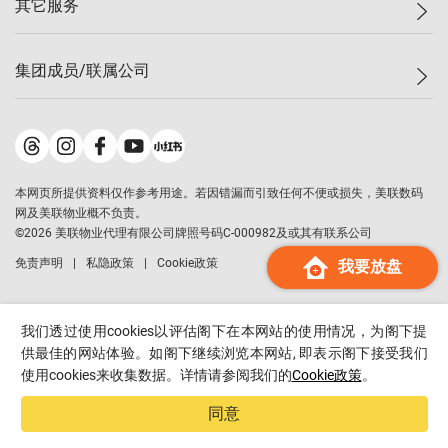
其它服务
美联豪宅
查询热线
信心指数
独家楼盘
联络我们
最新成交
小区专页
租房
集团成员/联属公司
按揭计算机
历史成交
大湾区专页
居屋专页
负担能力计算机
成交数据
楼市资讯
买卖流程
美联物业
转按计算机
小区成交排行榜
美联精英会
鋑联控股
*
缴款方式
地区百科
美联慈善基金
美联工商铺
*
本网页所提供资料仅作参考用途。若因错漏而引致任何不便或损失，美联数码
美善会
美联中国
网及美联物业概不负责。
地产经纪人管理协会
©
2026
美联物业代理有限公司牌照号码C-000982及或其有联系公司
美联澳门
申报已递交的购楼开盘
免责声明
私隐政策
Cookie政策
我要放盘
美联金融集团
美联移民顾问
美联升学顾问
我们透过使用cookies以评估阁下在本网站的使用情况，为阁下提
美联测量师行
供最佳的网站体验。如阁下继续浏览本网站, 即表示阁下接受我们
使用cookies来收集数据。详情请参阅我们的
Cookie政策
。
香港置业
经络按揭
同意
美联会