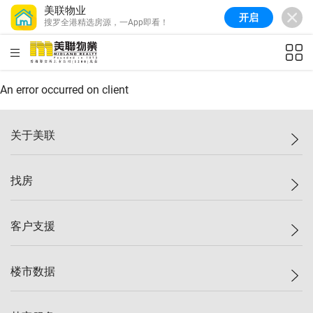
美联物业
开启
搜罗全港精选房源，一App即看！
美联信心指数
77.1
较上周
0.7%
较上月
-0.4%
(
03/08/2026
)
HKD
ft²
全港指数
149.1
较上周
0%
较上月
0.4%
(
03/08/2026
)
An error occurred on client
港岛指数
157.4
较上周
-0.3%
较上月
-0.8%
(
03/08/2026
)
关于美联
九龙指数
156.4
较上周
-0.1%
较上月
0.3%
(
03/08/2026
)
美联集团
找房
新界指数
134.8
较上周
0.1%
较上月
0.9%
(
03/08/2026
)
投资者关系
美联信心指数
77.1
较上周
0.7%
较上月
-0.4%
(
03/08/2026
)
集团动态
一手新房
客户支援
人才招募
买房
网站地图
上车
自助放盘
楼市数据
减价
专业经纪人
低价
分行网络
指数