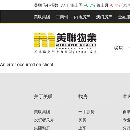
美联信心指数
77.1
较上周
0.7%
较上月
-0.4%
(
03/
全港指数
149.1
较上周
0%
较上月
0.4%
(
03/08/20
美联集团
工商铺
内地房产
澳⻔房产
金融
港岛指数
157.4
较上周
-0.3%
较上月
-0.8%
(
03/08/
美联信心指数
77.1
较上周
0.7%
较上月
-0.4%
(
03/
九龙指数
156.4
较上周
-0.1%
较上月
0.3%
(
03/08
全港指数
149.1
较上周
0%
较上月
0.4%
(
03/08/20
新界指数
134.8
较上周
0.1%
较上月
0.9%
(
03/08
买房
美联信心指数
77.1
较上周
0.7%
较上月
-0.4%
(
03/
港岛指数
157.4
较上周
-0.3%
较上月
-0.8%
(
03/08/
An error occurred on client
九龙指数
156.4
较上周
-0.1%
较上月
0.3%
(
03/08
新界指数
134.8
较上周
0.1%
较上月
0.9%
(
03/08
关于美联
找房
客
美联信心指数
77.1
较上周
0.7%
较上月
-0.4%
(
03/
美联集团
一手新房
自
投资者关系
买房
专
集团动态
上车
分