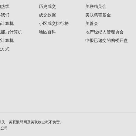
询热线
历史成交
美联精英会
络我们
成交数据
美联慈善基金
揭计算机
小区成交排行榜
美善会
担能力计算机
地区百科
地产经纪人管理协会
按计算机
申报已递交的购楼开盘
款方式
损失，美联数码网及美联物业概不负责。
系公司