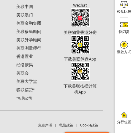
Wechat
美联中国
楼盘比较
美联澳门
美联金融集团
美联移民顾问
快闪赏
美联物业香港好房
美联升学顾问
美联测量师行
缴款方式
香港置业
下载美联笋盘App
经络按揭
美联会
美联大学堂
下载美联按揭计算
骏联信贷
*
机App
*相关公司
分行位置
免责声明
私隐政策
Cookie政策