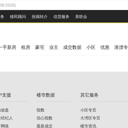
08/2026
)
26
)
服务
移民顾问
按揭转介
信贷服务
美联会
2026
)
08/2026
)
/2026
)
26
)
/2026
)
一手新房
租房
豪宅
业主
成交数据
小区
优惠
港漂专
08/2026
)
2026
)
/2026
)
/2026
)
户支援
楼市数据
其它服务
08/2026
)
助放盘
指数
小区专页
业经纪人
信心指数
大湾区专页
行网络
最新成交
楼市资讯