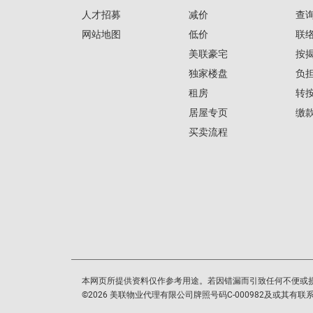
人才招募
减价
查
网站地图
低价
联
美联豪宅
按
独家楼盘
负
租房
转
居屋专页
缴
买卖流程
本网页所提供资料仅作参考用途。若因错漏而引致任何不便或
©
2026
美联物业代理有限公司牌照号码C-000982及或其有联