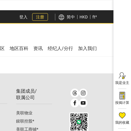
登入
注册
简中
HKD
ft²
区
地区百科
资讯
经纪人/分行
加入我们
我是业主
集团成员/
联属公司
按揭计算
美联物业
鋑联控股
*
我的收藏
美联工商铺
*