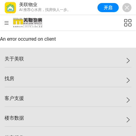
美联物业
开启
AI 推荐心水房，找房快人一步。
美联信心指数
77.1
较上周
0.7%
较上月
-0.4%
(
03/08/2026
)
HKD
ft²
全港指数
149.1
较上周
0%
较上月
0.4%
(
03/08/2026
)
An error occurred on client
港岛指数
157.4
较上周
-0.3%
较上月
-0.8%
(
03/08/2026
)
关于美联
九龙指数
156.4
较上周
-0.1%
较上月
0.3%
(
03/08/2026
)
美联集团
找房
新界指数
134.8
较上周
0.1%
较上月
0.9%
(
03/08/2026
)
投资者关系
美联信心指数
77.1
较上周
0.7%
较上月
-0.4%
(
03/08/2026
)
集团动态
一手新房
客户支援
人才招募
买房
网站地图
上车
自助放盘
楼市数据
减价
专业经纪人
低价
分行网络
指数