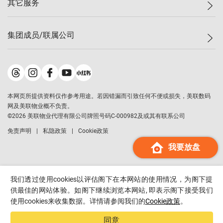
其它服务
美联豪宅
查询热线
信心指数
独家楼盘
联络我们
最新成交
小区专页
租房
集团成员/联属公司
按揭计算机
历史成交
大湾区专页
居屋专页
负担能力计算机
成交数据
楼市资讯
买卖流程
美联物业
转按计算机
小区成交排行榜
美联精英会
鋑联控股
*
缴款方式
地区百科
美联慈善基金
美联工商铺
*
本网页所提供资料仅作参考用途。若因错漏而引致任何不便或损失，美联数码
美善会
美联中国
网及美联物业概不负责。
地产经纪人管理协会
©
2026
美联物业代理有限公司牌照号码C-000982及或其有联系公司
美联澳门
申报已递交的购楼开盘
免责声明
私隐政策
Cookie政策
美联金融集团
我要放盘
美联移民顾问
美联升学顾问
美联测量师行
我们透过使用cookies以评估阁下在本网站的使用情况，为阁下提
香港置业
供最佳的网站体验。如阁下继续浏览本网站, 即表示阁下接受我们
使用cookies来收集数据。详情请参阅我们的
Cookie政策
。
经络按揭
美联会
同意