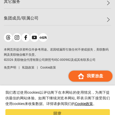
其它服务
美联豪宅
查询热线
信心指数
独家楼盘
联络我们
最新成交
小区专页
租房
集团成员/联属公司
按揭计算机
历史成交
大湾区专页
居屋专页
负担能力计算机
成交数据
楼市资讯
买卖流程
美联物业
转按计算机
小区成交排行榜
美联精英会
鋑联控股
*
缴款方式
地区百科
美联慈善基金
美联工商铺
*
本网页所提供资料仅作参考用途。若因错漏而引致任何不便或损失，美联数码
美善会
美联中国
网及美联物业概不负责。
地产经纪人管理协会
©
2026
美联物业代理有限公司牌照号码C-000982及或其有联系公司
美联澳门
申报已递交的购楼开盘
免责声明
私隐政策
Cookie政策
美联金融集团
我要放盘
美联移民顾问
美联升学顾问
美联测量师行
我们透过使用cookies以评估阁下在本网站的使用情况，为阁下提
香港置业
供最佳的网站体验。如阁下继续浏览本网站, 即表示阁下接受我们
使用cookies来收集数据。详情请参阅我们的
Cookie政策
。
经络按揭
美联会
同意