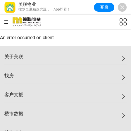
美联物业
开启
搜罗全港精选房源，一App即看！
美联信心指数
77.1
较上周
0.7%
较上月
-0.4%
(
03/08/2026
)
HKD
ft²
全港指数
149.1
较上周
0%
较上月
0.4%
(
03/08/2026
)
An error occurred on client
港岛指数
157.4
较上周
-0.3%
较上月
-0.8%
(
03/08/2026
)
关于美联
九龙指数
156.4
较上周
-0.1%
较上月
0.3%
(
03/08/2026
)
美联集团
找房
新界指数
134.8
较上周
0.1%
较上月
0.9%
(
03/08/2026
)
投资者关系
美联信心指数
77.1
较上周
0.7%
较上月
-0.4%
(
03/08/2026
)
集团动态
一手新房
客户支援
人才招募
买房
网站地图
上车
自助放盘
楼市数据
减价
专业经纪人
低价
分行网络
指数