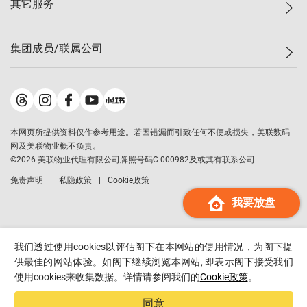
其它服务
美联豪宅
查询热线
信心指数
独家楼盘
联络我们
最新成交
小区专页
租房
集团成员/联属公司
按揭计算机
历史成交
大湾区专页
居屋专页
负担能力计算机
成交数据
楼市资讯
买卖流程
美联物业
转按计算机
小区成交排行榜
美联精英会
鋑联控股
*
缴款方式
地区百科
美联慈善基金
美联工商铺
*
本网页所提供资料仅作参考用途。若因错漏而引致任何不便或损失，美联数码
美善会
美联中国
网及美联物业概不负责。
地产经纪人管理协会
©
2026
美联物业代理有限公司牌照号码C-000982及或其有联系公司
美联澳门
申报已递交的购楼开盘
免责声明
私隐政策
Cookie政策
美联金融集团
我要放盘
美联移民顾问
美联升学顾问
美联测量师行
我们透过使用cookies以评估阁下在本网站的使用情况，为阁下提
香港置业
供最佳的网站体验。如阁下继续浏览本网站, 即表示阁下接受我们
使用cookies来收集数据。详情请参阅我们的
Cookie政策
。
经络按揭
美联会
同意