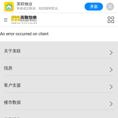
美联物业
开启
掌握成交数据，助您精明置业。
美联信心指数
77.1
较上周
0.7%
较上月
-0.4%
(
03/08/2026
)
HKD
ft²
全港指数
149.1
较上周
0%
较上月
0.4%
(
03/08/2026
)
An error occurred on client
港岛指数
157.4
较上周
-0.3%
较上月
-0.8%
(
03/08/2026
)
关于美联
九龙指数
156.4
较上周
-0.1%
较上月
0.3%
(
03/08/2026
)
美联集团
找房
新界指数
134.8
较上周
0.1%
较上月
0.9%
(
03/08/2026
)
投资者关系
美联信心指数
77.1
较上周
0.7%
较上月
-0.4%
(
03/08/2026
)
集团动态
一手新房
客户支援
人才招募
买房
网站地图
上车
自助放盘
楼市数据
减价
专业经纪人
低价
分行网络
指数