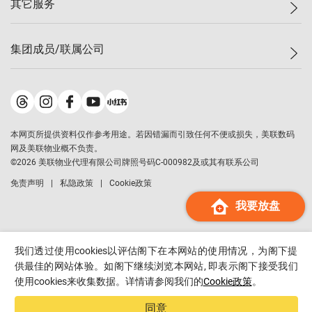
其它服务
美联豪宅
查询热线
信心指数
独家楼盘
联络我们
最新成交
小区专页
租房
集团成员/联属公司
按揭计算机
历史成交
大湾区专页
居屋专页
负担能力计算机
成交数据
楼市资讯
买卖流程
美联物业
转按计算机
小区成交排行榜
美联精英会
鋑联控股
*
缴款方式
地区百科
美联慈善基金
美联工商铺
*
本网页所提供资料仅作参考用途。若因错漏而引致任何不便或损失，美联数码
美善会
美联中国
网及美联物业概不负责。
地产经纪人管理协会
©
2026
美联物业代理有限公司牌照号码C-000982及或其有联系公司
美联澳门
申报已递交的购楼开盘
免责声明
私隐政策
Cookie政策
美联金融集团
我要放盘
美联移民顾问
美联升学顾问
美联测量师行
我们透过使用cookies以评估阁下在本网站的使用情况，为阁下提
香港置业
供最佳的网站体验。如阁下继续浏览本网站, 即表示阁下接受我们
使用cookies来收集数据。详情请参阅我们的
Cookie政策
。
经络按揭
美联会
同意