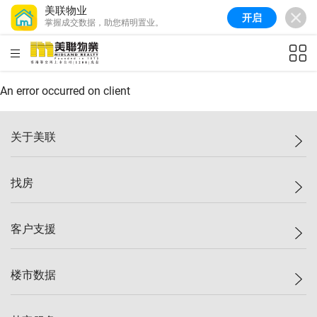
美联物业
开启
掌握成交数据，助您精明置业。
美联信心指数
77.1
较上周
0.7%
较上月
-0.4%
(
03/08/2026
)
HKD
ft²
全港指数
149.1
较上周
0%
较上月
0.4%
(
03/08/2026
)
An error occurred on client
港岛指数
157.4
较上周
-0.3%
较上月
-0.8%
(
03/08/2026
)
关于美联
九龙指数
156.4
较上周
-0.1%
较上月
0.3%
(
03/08/2026
)
美联集团
找房
新界指数
134.8
较上周
0.1%
较上月
0.9%
(
03/08/2026
)
投资者关系
美联信心指数
77.1
较上周
0.7%
较上月
-0.4%
(
03/08/2026
)
集团动态
一手新房
客户支援
人才招募
买房
网站地图
上车
自助放盘
楼市数据
减价
专业经纪人
低价
分行网络
指数