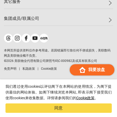
其它服务
美联豪宅
查询热线
信心指数
独家楼盘
联络我们
最新成交
小区专页
租房
集团成员/联属公司
按揭计算机
历史成交
大湾区专页
居屋专页
负担能力计算机
成交数据
楼市资讯
买卖流程
美联物业
转按计算机
小区成交排行榜
美联精英会
鋑联控股
*
缴款方式
地区百科
美联慈善基金
美联工商铺
*
本网页所提供资料仅作参考用途。若因错漏而引致任何不便或损失，美联数码
美善会
美联中国
网及美联物业概不负责。
地产经纪人管理协会
©
2026
美联物业代理有限公司牌照号码C-000982及或其有联系公司
美联澳门
申报已递交的购楼开盘
免责声明
私隐政策
Cookie政策
我要放盘
美联金融集团
美联移民顾问
美联升学顾问
我们透过使用cookies以评估阁下在本网站的使用情况，为阁下提
美联测量师行
供最佳的网站体验。如阁下继续浏览本网站, 即表示阁下接受我们
使用cookies来收集数据。详情请参阅我们的
Cookie政策
。
香港置业
经络按揭
同意
美联会