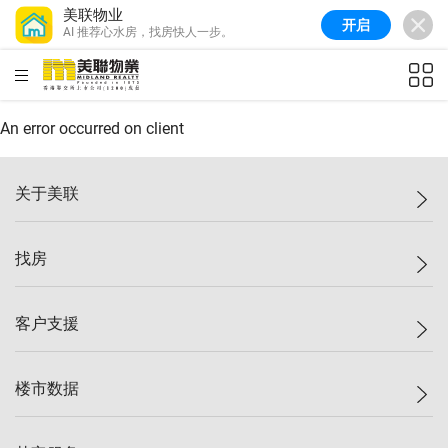
美联物业
开启
AI 推荐心水房，找房快人一步。
美联信心指数
77.1
较上周
0.7%
较上月
-0.4%
(
03/08/2026
)
HKD
ft²
全港指数
149.1
较上周
0%
较上月
0.4%
(
03/08/2026
)
An error occurred on client
港岛指数
157.4
较上周
-0.3%
较上月
-0.8%
(
03/08/2026
)
关于美联
九龙指数
156.4
较上周
-0.1%
较上月
0.3%
(
03/08/2026
)
美联集团
找房
新界指数
134.8
较上周
0.1%
较上月
0.9%
(
03/08/2026
)
投资者关系
美联信心指数
77.1
较上周
0.7%
较上月
-0.4%
(
03/08/2026
)
集团动态
一手新房
客户支援
人才招募
买房
网站地图
上车
自助放盘
楼市数据
减价
专业经纪人
低价
分行网络
指数