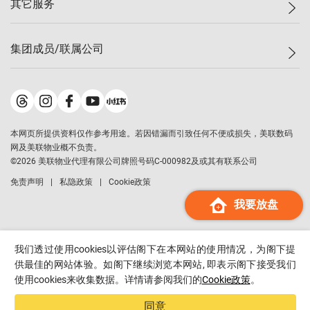
其它服务
美联豪宅
查询热线
信心指数
独家楼盘
联络我们
最新成交
小区专页
租房
集团成员/联属公司
按揭计算机
历史成交
大湾区专页
居屋专页
负担能力计算机
成交数据
楼市资讯
买卖流程
美联物业
转按计算机
小区成交排行榜
美联精英会
鋑联控股
*
缴款方式
地区百科
美联慈善基金
美联工商铺
*
本网页所提供资料仅作参考用途。若因错漏而引致任何不便或损失，美联数码
美善会
美联中国
网及美联物业概不负责。
地产经纪人管理协会
©
2026
美联物业代理有限公司牌照号码C-000982及或其有联系公司
美联澳门
申报已递交的购楼开盘
免责声明
私隐政策
Cookie政策
美联金融集团
我要放盘
美联移民顾问
美联升学顾问
美联测量师行
我们透过使用cookies以评估阁下在本网站的使用情况，为阁下提
香港置业
供最佳的网站体验。如阁下继续浏览本网站, 即表示阁下接受我们
使用cookies来收集数据。详情请参阅我们的
Cookie政策
。
经络按揭
美联会
同意