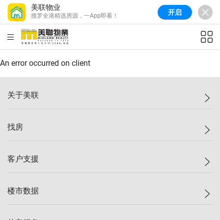
美联物业
开启
搜罗全港精选房源，一App即看！
HKD
ft²
An error occurred on client
关于美联
美联集团
找房
投资者关系
集团动态
一手新房
客户支援
人才招募
买房
网站地图
上车
自助放盘
楼市数据
减价
专业经纪人
低价
分行网络
指数