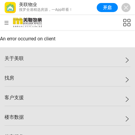
美联物业
开启
搜罗全港精选房源，一App即看！
美联信心指数
77.1
较上周
0.7%
较上月
-0.4%
(
03/08/2026
)
HKD
ft²
全港指数
149.1
较上周
0%
较上月
0.4%
(
03/08/2026
)
An error occurred on client
港岛指数
157.4
较上周
-0.3%
较上月
-0.8%
(
03/08/2026
)
关于美联
九龙指数
156.4
较上周
-0.1%
较上月
0.3%
(
03/08/2026
)
美联集团
找房
新界指数
134.8
较上周
0.1%
较上月
0.9%
(
03/08/2026
)
投资者关系
美联信心指数
77.1
较上周
0.7%
较上月
-0.4%
(
03/08/2026
)
集团动态
一手新房
客户支援
人才招募
买房
网站地图
上车
自助放盘
楼市数据
减价
专业经纪人
低价
分行网络
指数