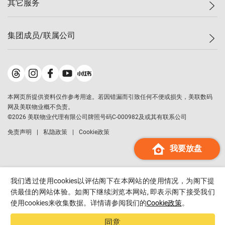
其它服务
美联豪宅
查询热线
信心指数
独家楼盘
联络我们
最新成交
小区专页
租房
集团成员/联属公司
按揭计算机
历史成交
大湾区专页
居屋专页
负担能力计算机
成交数据
楼市资讯
买卖流程
美联物业
转按计算机
小区成交排行榜
美联精英会
鋑联控股
*
缴款方式
地区百科
美联慈善基金
美联工商铺
*
本网页所提供资料仅作参考用途。若因错漏而引致任何不便或损失，美联数码
美善会
美联中国
网及美联物业概不负责。
地产经纪人管理协会
©
2026
美联物业代理有限公司牌照号码C-000982及或其有联系公司
美联澳门
申报已递交的购楼开盘
免责声明
私隐政策
Cookie政策
美联金融集团
我要放盘
美联移民顾问
美联升学顾问
美联测量师行
我们透过使用cookies以评估阁下在本网站的使用情况，为阁下提
香港置业
供最佳的网站体验。如阁下继续浏览本网站, 即表示阁下接受我们
使用cookies来收集数据。详情请参阅我们的
Cookie政策
。
经络按揭
美联会
同意