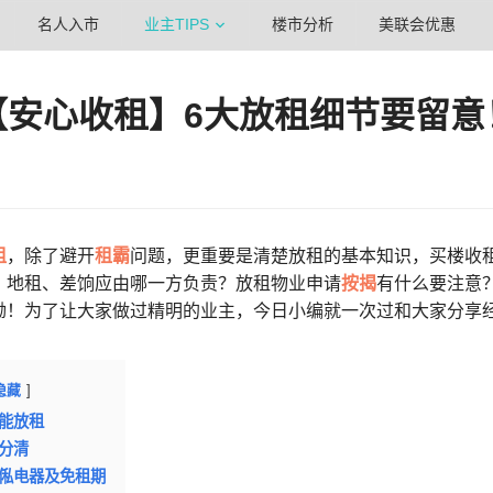
名人入市
业主TIPS
楼市分析
美联会优惠
【安心收租】6大放租细节要留意
租
，除了避开
租霸
问题，更重要是清楚放租的基本知识，买楼收
、地租、差饷应由哪一方负责？放租物业申请
按揭
有什么要注意
拗！为了让大家做过精明的业主，今日小编就一次过和大家分享
隐藏
不能放租
要分清
傢俬电器及免租期