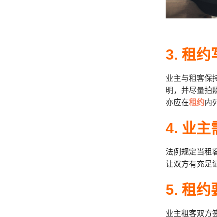
3. 租
业主与租客保
明，并尽量拍
亦应在
租约
内
4. 业
法例规定当租
让双方有充足
5. 租
业主租客双方