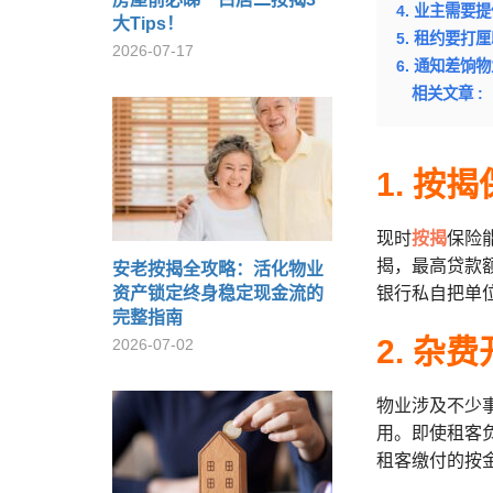
4. 业主需要
大Tips！
5. 租约要打
2026-07-17
6. 通知差饷
相关文章 :
1. 按
现时
按揭
保险
揭，最高贷款
安老按揭全攻略：活化物业
资产锁定终身稳定现金流的
银行私自把单
完整指南
2. 杂
2026-07-02
物业涉及不少
用。即使租客
租客缴付的按