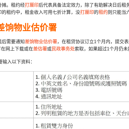
分摊。租约经
打厘印
后代表具备法定效力，除了有助解决日后租
印的租约中，租金收入可用七折计算，没
打厘印
的
租约
则只能当
知差饷物业估价署
租后需要通知
差饷物业估价署
，在租贷协议订立1个月内，提交表格
”可在网上下载或在
差估署
或
民政事务处
索取，如果超过1个月仍未提
需要输入以下资料：