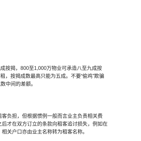
按揭，800至1,000万物业可承造八至九成按
租，按揭成数最高只能为五成。不要“偷鸡”欺骗
成数中间的差额。
租客负担，但根据惯例一般而言业主负责相关费
之后才在双方订立的条款向租客追讨损失，例如在
，相关户口亦由业主名称转为租客名称。