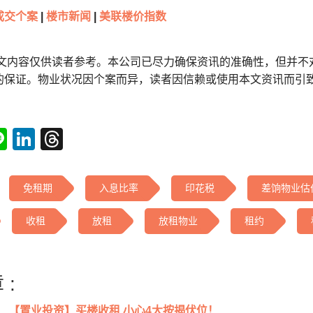
成交个案
|
楼市新闻
|
美联楼价指数
本文内容仅供读者参考。本公司已尽力确保资讯的准确性，但并不
的保证。物业状况因个案而异，读者因信赖或使用本文资讯而引
tsApp
acebook
Line
LinkedIn
Threads
免租期
入息比率
印花税
差饷物业估
收租
放租
放租物业
租约
 :
【置业投资】买楼收租 小心4大按揭伏位！...