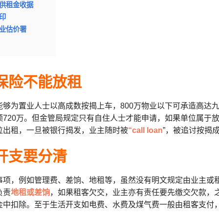
提供租金收据
厘印
物业估价署
揭保险不能放租
能够为置业人士以高成数按揭上车，800万物业以下可承造高达九成
额720万。但金管局规定只有自住人士才能申请，如果单位属于放
位出租，一旦被银行揭发，业主随时被
“call loan
”，被追讨按揭
费开支要分清
事项，例如管理费、差饷、地租等，虽然没有明文规定由业主或
负责
地租或差饷
，如果租客欠交，业主亦有责任要先缴交欠款，
金中扣除。至于生活开支如电费、水费及煤气费一般由租客支付