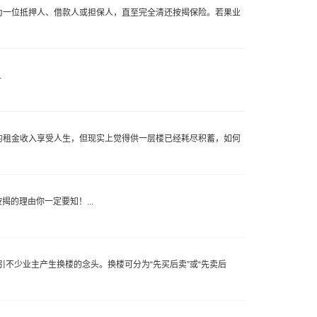
为一位抵押人、借款人或担保人，直至完全清还按揭保险。若果业
.
的租金收入享受人生，但现实上觉得供一层楼已经耗尽积蓄，如何
的理由你一定要知！...
不少业主产生换楼的念头。换楼可分为“先买后卖”或“先卖后