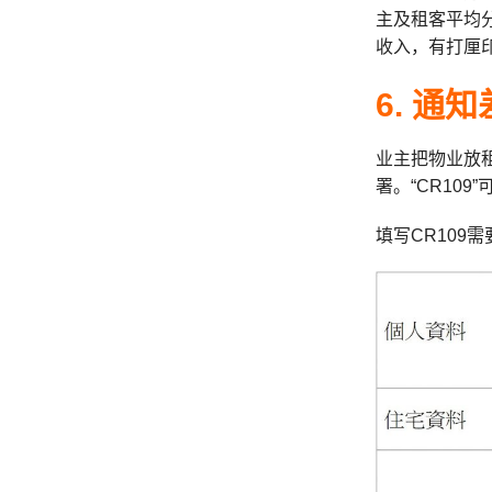
主及租客平均
收入，有打厘
6. 通
业主把物业放
署。“CR109
填写CR109