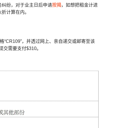
务纠纷，对于业主日后申请
按揭
，如想把租金计进
六折计算在内。
“CR109”，并透过网上、亲自递交或邮寄至该
交需要支付$310。