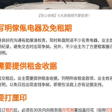
【安心收租】6大放租细节要留意！
约写明傢俬电器及免租期
持良好的沟通有助厘清权责，现时新盘附送不少名贵电器，业主
照纪录，避免交吉时出现争拗。另外，不少业主为了方便租客搬
列明。
主需要提供租金收据
客交租后，业主需要提供租金收据，列明所收租金款项、业主姓
证明，以免日后出现金钱争拗，即使在法庭上亦有证据支持。
约要打厘印
签订
租约
后，必须在30天内向税务局
印花税
署加盖印花（俗称
打