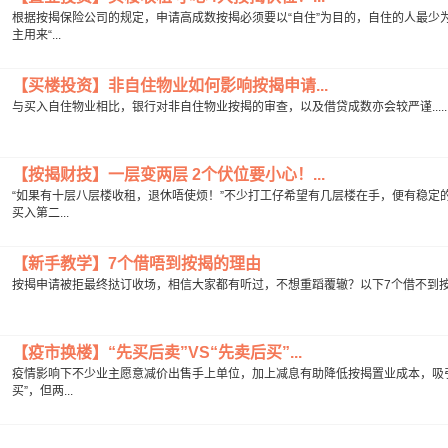
根据按揭保险公司的规定，申请高成数按揭必须要以“自住”为目的，自住的人最少
主用来“...
【买楼投资】非自住物业如何影响按揭申请...
与买入自住物业相比，银行对非自住物业按揭的审查，以及借贷成数亦会较严谨.....
【按揭财技】一层变两层 2个伏位要小心！...
“如果有十层八层楼收租，退休唔使烦！”不少打工仔希望有几层楼在手，便有稳定
买入第二...
【新手教学】7个借唔到按揭的理由
按揭申请被拒最终挞订收场，相信大家都有听过，不想重蹈覆辙？以下7个借不到按揭
【疫市换楼】“先买后卖”VS“先卖后买”...
疫情影响下不少业主愿意减价出售手上单位，加上减息有助降低按揭置业成本，吸引
买”，但两...