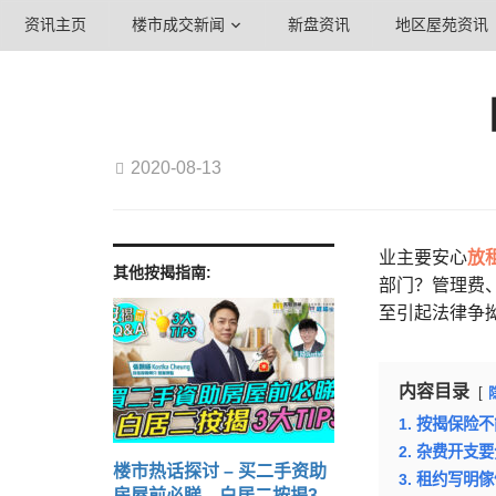
资讯主页
楼市成交新闻
新盘资讯
地区屋苑资讯
2020-08-13
业主要安心
放
其他按揭指南:
部门？管理费
至引起法律争
内容目录
1. 按揭保险
2. 杂费开支
楼市热话探讨 – 买二手资助
3. 租约写明
房屋前必睇 白居二按揭3