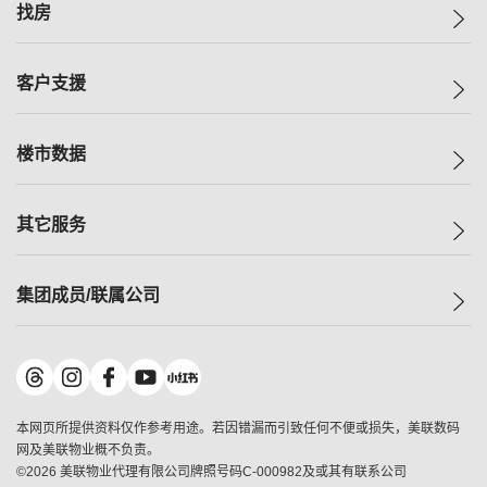
美联集团
找房
投资者关系
集团动态
一手新房
客户支援
人才招募
买房
网站地图
上车
自助放盘
楼市数据
减价
专业经纪人
低价
分行网络
指数
其它服务
美联豪宅
查询热线
信心指数
独家楼盘
联络我们
最新成交
小区专页
租房
集团成员/联属公司
按揭计算机
历史成交
大湾区专页
居屋专页
负担能力计算机
成交数据
楼市资讯
买卖流程
美联物业
转按计算机
小区成交排行榜
美联精英会
鋑联控股
*
缴款方式
地区百科
美联慈善基金
美联工商铺
*
本网页所提供资料仅作参考用途。若因错漏而引致任何不便或损失，美联数码
美善会
美联中国
网及美联物业概不负责。
地产经纪人管理协会
©
2026
美联物业代理有限公司牌照号码C-000982及或其有联系公司
美联澳门