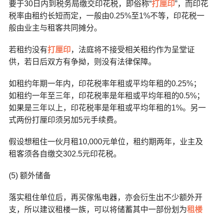
要于30日内到税务局缴交印花税，即俗称“
打厘印
”，而印花
税率由租约长短而定，一般由0.25%至1%不等，印花税一
般由业主与租客共同摊分。
若租约没有
打厘印
，法庭将不接受相关租约作为呈堂证
供，若日后双方有争拗，则没有法律保障。
如租约年期一年内，印花税率年租或平均年租的0.25%；
如租约一年至三年，印花税率是年租或平均年租的0.5%；
如果是三年以上，印花税率是年租或平均年租的1%。另一
式两份打厘印须另加5元手续费。
假设想租住一伙月租10,000元单位，租约期两年，业主及
租客须各自缴交302.5元印花税。
(5) 额外储备
落实租住单位后，再买傢俬电器，亦会衍生出不少额外开
支，所以建议租楼一族，可以将储蓄其中一部份划为
租楼