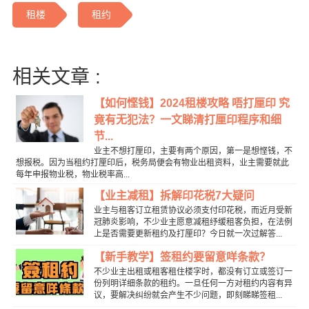
租楼
租约
相关文章 :
【如何悭钱】2024租楼攻略 唔打厘印 究
竟有无犯法？一文睇清打厘印程序和细
节...
业主不想打厘印，主要有两个原因，第一是想悭钱，不
想报税。因为当租约打厘印后，税务局便会有物业出租资料，业主需要就此
每年申报物业税，物业税率高...
【业主减租】拆解印花税7大疑问
业主与租客订立租赁协议必须支付印花税，而近月受新
冠肺炎影响，不少业主愿意减租纾缓租客负担，在法例
上是否需要更新租约及打厘印？今日就一次过解答...
【新手教学】签租约要留意咩条款？
不少业主出租或租客租住楼字时，都没有订立或签订一
份列明详细条款的租约。一旦任何一方对租约内容有异
议，要解决纠纷就会产生不少问题，即刻睇睇签租...