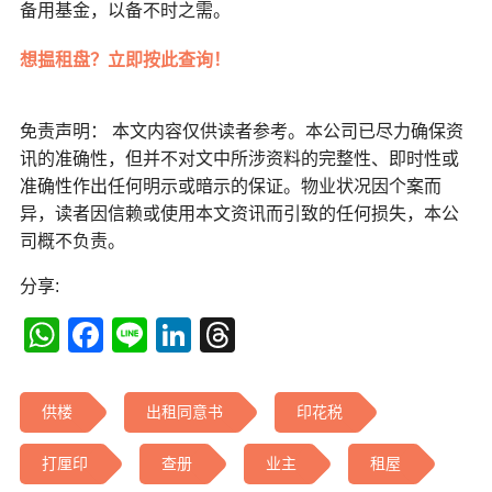
备用基金，以备不时之需。
想揾租盘？立即按此查询！
免责声明： 本文内容仅供读者参考。本公司已尽力确保资
讯的准确性，但并不对文中所涉资料的完整性、即时性或
准确性作出任何明示或暗示的保证。物业状况因个案而
异，读者因信赖或使用本文资讯而引致的任何损失，本公
司概不负责。
分享:
WhatsApp
Facebook
Line
LinkedIn
Threads
供楼
出租同意书
印花税
打厘印
查册
业主
租屋