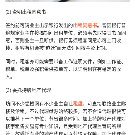
(2) 查明出租同意书
签约前可请业主出示银行发出的
出租同意书
。皆因银行普
遍规定业主在按揭期间出租单位，必须事先取得其书面同
意，否则业主一旦断供，银行毋须租客同意亦可上门收
楼，租客有机会被“迫迁”而无法讨回按金及上期。
同时，租客亦可能需要带备工作证明文件，例如工作证、
粮单、税单及强积金供款单等，以证明租客有稳定的收
入。
(3) 委托持牌地产代理
坊间不少揾楼网有不少业主自让
租盘
，可直接联络业主睇
楼及洽租。不过代理盘源始终较多，若不合适代理很快可
以推荐下一个单位，节省很多时间。加上持牌地产代理对
楼宇租售交易有专业知识，且受到地产代理监管局所规
管，故委托专业的地产代理可以获较大保障。加上代理会