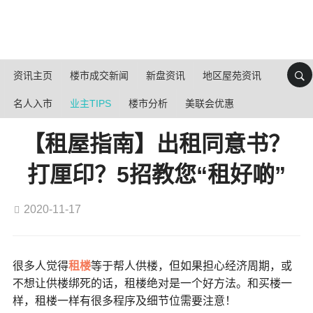
资讯主页
楼市成交新闻
新盘资讯
地区屋苑资讯
名人入市
业主TIPS
楼市分析
美联会优惠
【租屋指南】出租同意书？
打厘印？5招教您“租好啲”
2020-11-17
很多人觉得
租楼
等于帮人供楼，但如果担心经济周期，或
不想让供楼绑死的话，租楼绝对是一个好方法。和买楼一
样，租楼一样有很多程序及细节位需要注意！