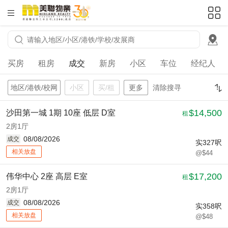
HKD
ft²
买房
租房
成交
新房
小区
车位
经纪人
地区/港铁/校网
小区
买/租
更多
清除搜寻
$14,500
沙田第一城 1期 10座 低层 D室
租
2房1厅
08/08/2026
成交
实
327
呎
相关放盘
@$44
$17,200
伟华中心 2座 高层 E室
租
2房1厅
08/08/2026
成交
实
358
呎
相关放盘
@$48