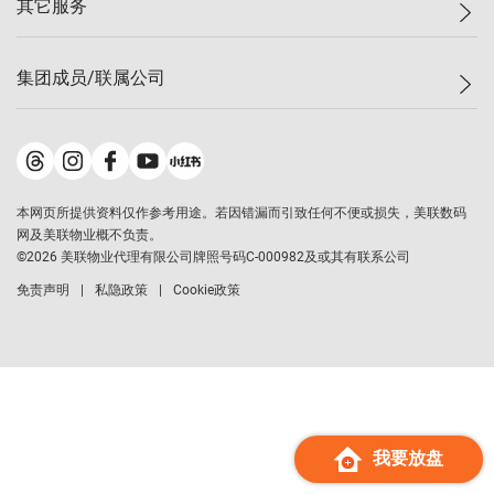
其它服务
美联豪宅
查询热线
信心指数
独家楼盘
联络我们
最新成交
小区专页
租房
集团成员/联属公司
按揭计算机
历史成交
大湾区专页
居屋专页
负担能力计算机
成交数据
楼市资讯
买卖流程
美联物业
转按计算机
小区成交排行榜
美联精英会
鋑联控股
*
缴款方式
地区百科
美联慈善基金
美联工商铺
*
本网页所提供资料仅作参考用途。若因错漏而引致任何不便或损失，美联数码
美善会
美联中国
网及美联物业概不负责。
地产经纪人管理协会
©
2026
美联物业代理有限公司牌照号码C-000982及或其有联系公司
美联澳门
申报已递交的购楼开盘
免责声明
私隐政策
Cookie政策
美联金融集团
美联移民顾问
美联升学顾问
美联测量师行
香港置业
经络按揭
我要放盘
美联会