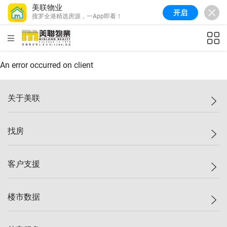
美联物业
开启
搜罗全港精选房源，一App即看！
HKD
ft²
An error occurred on client
关于美联
美联集团
找房
投资者关系
集团动态
一手新房
客户支援
人才招募
买房
网站地图
上车
自助放盘
楼市数据
减价
专业经纪人
低价
分行网络
指数