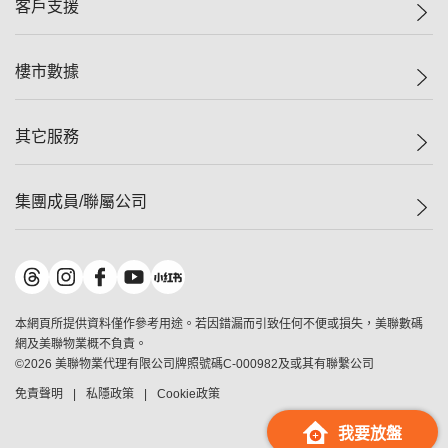
一手新盤
客戶支援
人才招募
二手盤
網站地圖
上車
自助放盤
樓市數據
減價
專業代理
低水
分行網絡
樓價指數
其它服務
美聯豪宅
查詢熱線
信心指數
獨家樓盤
聯絡我們
最新成交
屋苑專頁
租盤
集團成員/聯屬公司
按揭計算機
歷史成交
大灣區專頁
居屋專頁
負擔能力計算機
成交數據
樓市資訊
買賣流程
美聯物業
轉按計算機
屋苑成交排行榜
美聯精英會
鋑聯控股
*
繳款方式
地區百科
美聯慈善基金
美聯工商舖
*
本網頁所提供資料僅作參考用途。若因錯漏而引致任何不便或損失，美聯數碼
美善會
美聯中國
網及美聯物業概不負責。
地產代理管理協會
©
2026
美聯物業代理有限公司牌照號碼C-000982及或其有聯繫公司
美聯澳門
申報已遞交的購樓意向登記
免責聲明
私隱政策
Cookie政策
美聯金融集團
美聯移民顧問
我要放盤