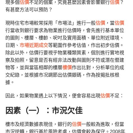
現多個
估價
不足的個案，究竟甚麼因素會影響銀行
估價
？
有甚麼方法可以預防？
現時住宅市場較常採用「市場法」進行一般
估價
，當
估價
行當收到銀行要求為物業進行估價時，會先進行基本單位
的圖則、樓層、樓齡、呎吋及實用面積、單位附近環境、
日期、
市場近期成交
等範圍作參考估值，作出初步估價。
除此以外，估價行要視乎物業種類質素，個別進行實地視
察及拍照，留意是否有經非法改動與圖則不符或潛在僭建
物等，並與當區相鄰的樓層
樓價
作出比對，分析單位的成
交紀錄，並根據市况調節出估價銀碼，作為按揭批核根
據。
因此，如果物業遇上以下情況，便會容易出現
估價
不足：
因素（一）：市況欠佳
樓市及經濟數據表現佳，銀行的
估價
一般較為進取，但當
市況逆轉，銀行基於風險考慮，估價會較為保守。2008年