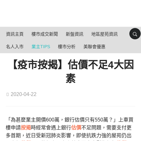
資訊主頁
樓市成交新聞
新盤資訊
地區屋苑資訊
名人入市
業主TIPS
樓市分析
美聯會優惠
【疫市按揭】估價不足4大因
素
2020-04-22
「為甚麼業主開價600萬，銀行估價只有550萬？」上車買
樓申請
按揭
時經常會遇上銀行
估價
不足問題，需要支付更
多首期，近日受新冠肺炎影響，即使抗跌力強的屋苑仍出