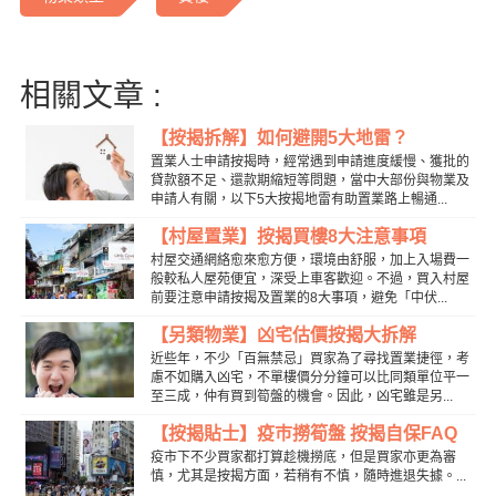
相關文章 :
【按揭拆解】如何避開5大地雷？
置業人士申請按揭時，經常遇到申請進度緩慢、獲批的
貸款額不足、還款期縮短等問題，當中大部份與物業及
申請人有關，以下5大按揭地雷有助置業路上暢通...
【村屋置業】按揭買樓8大注意事項
村屋交通網絡愈來愈方便，環境由舒服，加上入場費一
般較私人屋苑便宜，深受上車客歡迎。不過，買入村屋
前要注意申請按揭及置業的8大事項，避免「中伏...
【另類物業】凶宅估價按揭大拆解
近些年，不少「百無禁忌」買家為了尋找置業捷徑，考
慮不如購入凶宅，不單樓價分分鐘可以比同類單位平一
至三成，仲有買到筍盤的機會。因此，凶宅雖是另...
【按揭貼士】疫巿撈筍盤 按揭自保FAQ
疫市下不少買家都打算趁機撈底，但是買家亦更為審
慎，尤其是按揭方面，若稍有不慎，隨時進退失據。...