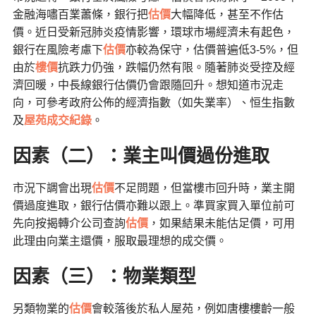
金融海嘯百業蕭條，銀行把
估價
大幅降低，甚至不作估
價。近日受新冠肺炎疫情影響，環球市場經濟未有起色，
銀行在風險考慮下
估價
亦較為保守，估價普遍低3-5%，但
由於
樓價
抗跌力仍強，跌幅仍然有限。隨著肺炎受控及經
濟回暖，中長線銀行估價仍會跟隨回升。想知道市況走
向，可參考政府公佈的經濟指數（如失業率）、恒生指數
及
屋苑成交紀錄
。
因素（二）：業主叫價過份進取
市況下調會出現
估價
不足問題，但當樓市回升時，業主開
價過度進取，銀行估價亦難以跟上。準買家買入單位前可
先向按揭轉介公司查詢
估價
，如果結果未能估足價，可用
此理由向業主還價，服取最理想的成交價。
因素
（
三
）
：物業類型
另類物業的
估價
會較落後於私人屋苑，例如唐樓樓齡一般