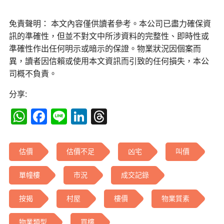
免責聲明： 本文內容僅供讀者參考。本公司已盡力確保資
訊的準確性，但並不對文中所涉資料的完整性、即時性或
準確性作出任何明示或暗示的保證。物業狀況因個案而
異，讀者因信賴或使用本文資訊而引致的任何損失，本公
司概不負責。
分享:
WhatsApp
Facebook
Line
LinkedIn
Threads
估價
估價不足
凶宅
叫價
單幢樓
市況
成交記錄
按揭
村屋
樓價
物業質素
物業類型
買樓