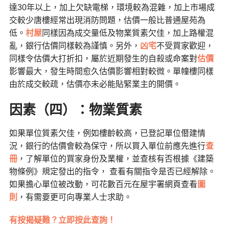
達30年以上，加上欠缺電梯，環境較為混雜，加上市場成
交較少唐樓經常出現消防問題，估價一般比普通屋苑為
低。
村屋
同樣因為成交量低及物業質素欠佳，加上路權混
亂，銀行估價同樣較為謹慎。另外，
凶宅
不受買家歡迎，
同樣令估價大打折扣，屬於近期發生的自殺或命案對
估價
影響最大，發生時間愈久估價影響相對較微。單幢樓同樣
由於成交較疏，估價亦未必能貼緊業主的開價。
因素
（
四
）
：物業質素
如果單位質素欠佳，例如樓齡較高，已登記單位僭建情
況，銀行的估價會較為保守，所以買入單位前應先進行
查
冊
，了解單位的買家身份及業權，並查核有否根據《建築
物條例》規定發出的指令， 查看有關指令是否已經解除。
如果擔心單位被改動，可花數百元在屋宇署網頁查看
圖
則
，有需要更可向專業人士求助。
有按揭疑難？立即按此查詢！