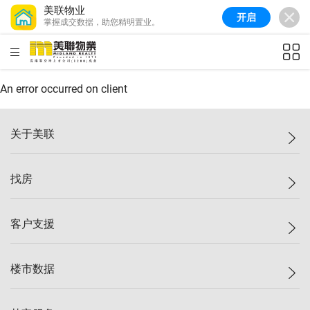
美联物业
开启
掌握成交数据，助您精明置业。
美联信心指数
77.1
较上周
0.7%
较上月
-0.4%
(
03/08/2026
)
HKD
ft²
全港指数
149.1
较上周
0%
较上月
0.4%
(
03/08/2026
)
An error occurred on client
港岛指数
157.4
较上周
-0.3%
较上月
-0.8%
(
03/08/2026
)
关于美联
九龙指数
156.4
较上周
-0.1%
较上月
0.3%
(
03/08/2026
)
美联集团
找房
新界指数
134.8
较上周
0.1%
较上月
0.9%
(
03/08/2026
)
投资者关系
美联信心指数
77.1
较上周
0.7%
较上月
-0.4%
(
03/08/2026
)
集团动态
一手新房
客户支援
人才招募
买房
网站地图
上车
自助放盘
楼市数据
减价
专业经纪人
低价
分行网络
指数