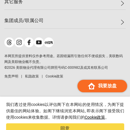
其它服务
美联豪宅
查询热线
信心指数
独家楼盘
联络我们
最新成交
小区专页
租房
集团成员/联属公司
按揭计算机
历史成交
大湾区专页
居屋专页
负担能力计算机
成交数据
楼市资讯
买卖流程
美联物业
转按计算机
小区成交排行榜
美联精英会
鋑联控股
*
缴款方式
地区百科
美联慈善基金
美联工商铺
*
本网页所提供资料仅作参考用途。若因错漏而引致任何不便或损失，美联数码
美善会
美联中国
网及美联物业概不负责。
地产经纪人管理协会
©
2026
美联物业代理有限公司牌照号码C-000982及或其有联系公司
美联澳门
申报已递交的购楼开盘
免责声明
私隐政策
Cookie政策
美联金融集团
我要放盘
美联移民顾问
美联升学顾问
美联测量师行
我们透过使用cookies以评估阁下在本网站的使用情况，为阁下提
香港置业
供最佳的网站体验。如阁下继续浏览本网站, 即表示阁下接受我们
使用cookies来收集数据。详情请参阅我们的
Cookie政策
。
经络按揭
美联会
同意