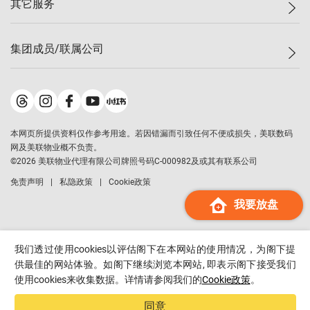
其它服务
美联豪宅
查询热线
信心指数
独家楼盘
联络我们
最新成交
小区专页
租房
集团成员/联属公司
按揭计算机
历史成交
大湾区专页
居屋专页
负担能力计算机
成交数据
楼市资讯
买卖流程
美联物业
转按计算机
小区成交排行榜
美联精英会
鋑联控股
*
缴款方式
地区百科
美联慈善基金
美联工商铺
*
本网页所提供资料仅作参考用途。若因错漏而引致任何不便或损失，美联数码
美善会
美联中国
网及美联物业概不负责。
地产经纪人管理协会
©
2026
美联物业代理有限公司牌照号码C-000982及或其有联系公司
美联澳门
申报已递交的购楼开盘
免责声明
私隐政策
Cookie政策
美联金融集团
我要放盘
美联移民顾问
美联升学顾问
美联测量师行
我们透过使用cookies以评估阁下在本网站的使用情况，为阁下提
香港置业
供最佳的网站体验。如阁下继续浏览本网站, 即表示阁下接受我们
使用cookies来收集数据。详情请参阅我们的
Cookie政策
。
经络按揭
美联会
同意