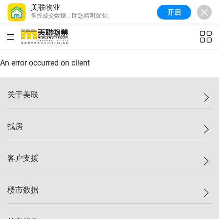
美联物业
开启
掌握成交数据，助您精明置业。
美联信心指数
77.1
较上周
0.7%
较上月
-0.4%
(
03/08/2026
)
HKD
ft²
全港指数
149.1
较上周
0%
较上月
0.4%
(
03/08/2026
)
An error occurred on client
港岛指数
157.4
较上周
-0.3%
较上月
-0.8%
(
03/08/2026
)
关于美联
九龙指数
156.4
较上周
-0.1%
较上月
0.3%
(
03/08/2026
)
美联集团
找房
新界指数
134.8
较上周
0.1%
较上月
0.9%
(
03/08/2026
)
投资者关系
美联信心指数
77.1
较上周
0.7%
较上月
-0.4%
(
03/08/2026
)
集团动态
一手新房
客户支援
人才招募
买房
网站地图
上车
自助放盘
楼市数据
减价
专业经纪人
低价
分行网络
指数