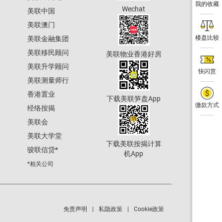
我的收藏
Wechat
美联中国
美联澳门
楼盘比较
美联金融集团
美联移民顾问
美联物业香港好房
美联升学顾问
快闪赏
美联测量师行
香港置业
下载美联笋盘App
缴款方式
经络按揭
美联会
美联大学堂
下载美联按揭计算
骏联信贷
*
机App
*相关公司
免责声明
私隐政策
Cookie政策