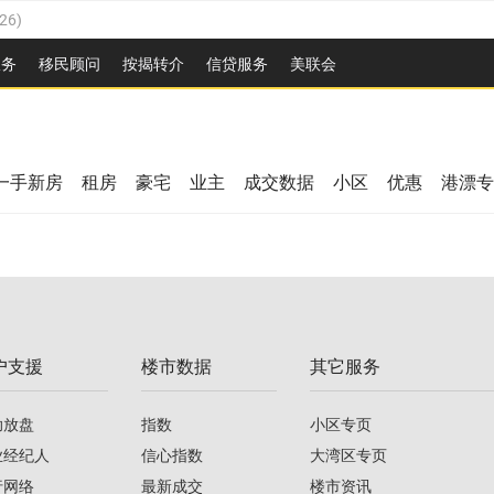
26
)
2026
)
服务
移民顾问
按揭转介
信贷服务
美联会
/2026
)
08/2026
)
/2026
)
26
)
08/2026
)
一手新房
租房
豪宅
业主
成交数据
小区
优惠
港漂专
2026
)
/2026
)
/2026
)
户支援
楼市数据
其它服务
08/2026
)
助放盘
指数
小区专页
业经纪人
信心指数
大湾区专页
行网络
最新成交
楼市资讯