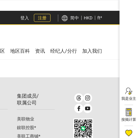
登入
注册
简中
HKD
ft²
区
地区百科
资讯
经纪人/分行
加入我们
集团成员/
我是业主
联属公司
美联物业
按揭计算
鋑联控股
*
美联工商铺
*