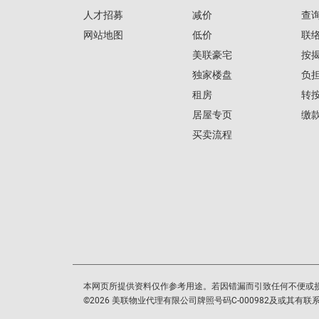
人才招募
减价
查
网站地图
低价
联
美联豪宅
按
独家楼盘
负
租房
转
居屋专页
缴
买卖流程
本网页所提供资料仅作参考用途。若因错漏而引致任何不便或
©
2026
美联物业代理有限公司牌照号码C-000982及或其有联