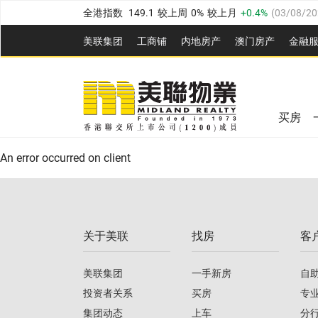
全港指数
149.1
较上周
0%
较上月
0.4%
(
03/08/20
港岛指数
157.4
较上周
-0.3%
较上月
-0.8%
(
03/08/
美联集团
工商铺
内地房产
澳⻔房产
金融
九龙指数
156.4
较上周
-0.1%
较上月
0.3%
(
03/08
美联信心指数
77.1
较上周
0.7%
较上月
-0.4%
(
03/
新界指数
134.8
较上周
0.1%
较上月
0.9%
(
03/08
全港指数
149.1
较上周
0%
较上月
0.4%
(
03/08/20
美联信心指数
77.1
较上周
0.7%
较上月
-0.4%
(
03/
买房
港岛指数
157.4
较上周
-0.3%
较上月
-0.8%
(
03/08/
An error occurred on client
九龙指数
156.4
较上周
-0.1%
较上月
0.3%
(
03/08
新界指数
134.8
较上周
0.1%
较上月
0.9%
(
03/08
关于美联
找房
客
美联信心指数
77.1
较上周
0.7%
较上月
-0.4%
(
03/
美联集团
一手新房
自
投资者关系
买房
专
集团动态
上车
分