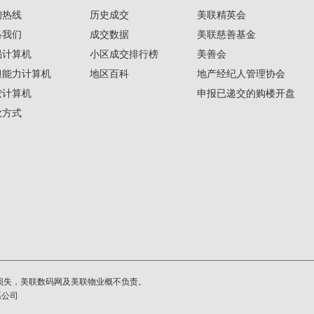
询热线
历史成交
美联精英会
络我们
成交数据
美联慈善基金
揭计算机
小区成交排行榜
美善会
担能力计算机
地区百科
地产经纪人管理协会
按计算机
申报已递交的购楼开盘
款方式
损失，美联数码网及美联物业概不负责。
系公司