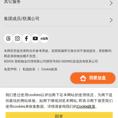
其它服务
美联豪宅
查询热线
信心指数
独家楼盘
联络我们
最新成交
小区专页
租房
集团成员/联属公司
按揭计算机
历史成交
大湾区专页
居屋专页
负担能力计算机
成交数据
楼市资讯
买卖流程
美联物业
转按计算机
小区成交排行榜
美联精英会
鋑联控股
*
缴款方式
地区百科
美联慈善基金
美联工商铺
*
本网页所提供资料仅作参考用途。若因错漏而引致任何不便或损失，美联数码
美善会
美联中国
网及美联物业概不负责。
地产经纪人管理协会
©
2026
美联物业代理有限公司牌照号码C-000982及或其有联系公司
美联澳门
申报已递交的购楼开盘
免责声明
私隐政策
Cookie政策
美联金融集团
我要放盘
美联移民顾问
美联升学顾问
美联测量师行
我们透过使用cookies以评估阁下在本网站的使用情况，为阁下提
香港置业
供最佳的网站体验。如阁下继续浏览本网站, 即表示阁下接受我们
使用cookies来收集数据。详情请参阅我们的
Cookie政策
。
经络按揭
美联会
同意