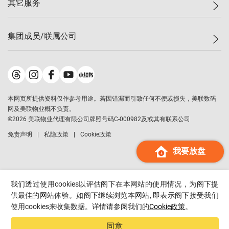
其它服务
美联豪宅
查询热线
信心指数
独家楼盘
联络我们
最新成交
小区专页
租房
集团成员/联属公司
按揭计算机
历史成交
大湾区专页
居屋专页
负担能力计算机
成交数据
楼市资讯
买卖流程
美联物业
转按计算机
小区成交排行榜
美联精英会
鋑联控股
*
缴款方式
地区百科
美联慈善基金
美联工商铺
*
本网页所提供资料仅作参考用途。若因错漏而引致任何不便或损失，美联数码
美善会
美联中国
网及美联物业概不负责。
地产经纪人管理协会
©
2026
美联物业代理有限公司牌照号码C-000982及或其有联系公司
美联澳门
申报已递交的购楼开盘
免责声明
私隐政策
Cookie政策
美联金融集团
我要放盘
美联移民顾问
美联升学顾问
美联测量师行
我们透过使用cookies以评估阁下在本网站的使用情况，为阁下提
香港置业
供最佳的网站体验。如阁下继续浏览本网站, 即表示阁下接受我们
使用cookies来收集数据。详情请参阅我们的
Cookie政策
。
经络按揭
美联会
同意