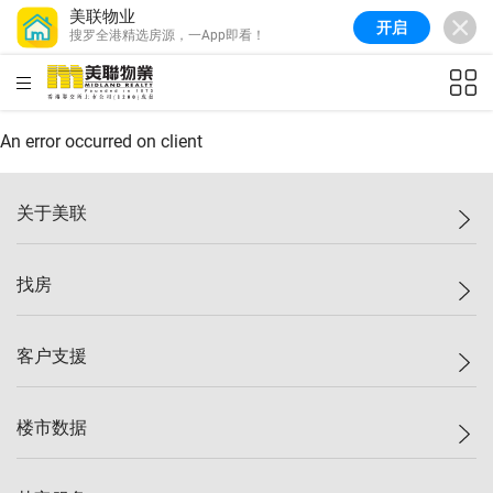
美联物业
开启
搜罗全港精选房源，一App即看！
美联信心指数
77.1
较上周
0.7%
较上月
-0.4%
(
03/08/2026
)
HKD
ft²
全港指数
149.1
较上周
0%
较上月
0.4%
(
03/08/2026
)
An error occurred on client
港岛指数
157.4
较上周
-0.3%
较上月
-0.8%
(
03/08/2026
)
关于美联
九龙指数
156.4
较上周
-0.1%
较上月
0.3%
(
03/08/2026
)
美联集团
找房
新界指数
134.8
较上周
0.1%
较上月
0.9%
(
03/08/2026
)
投资者关系
美联信心指数
77.1
较上周
0.7%
较上月
-0.4%
(
03/08/2026
)
集团动态
一手新房
客户支援
人才招募
买房
网站地图
上车
自助放盘
楼市数据
减价
专业经纪人
低价
分行网络
指数