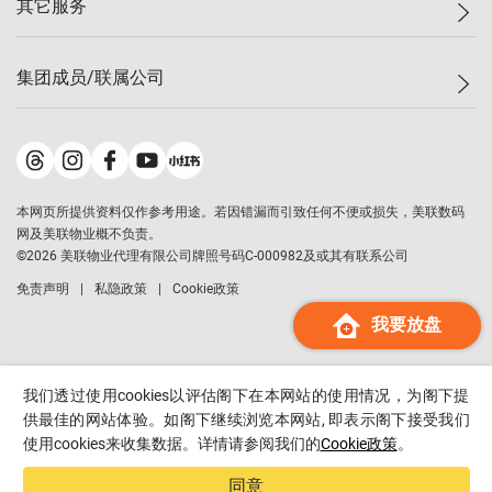
其它服务
美联豪宅
查询热线
信心指数
独家楼盘
联络我们
最新成交
小区专页
租房
集团成员/联属公司
按揭计算机
历史成交
大湾区专页
居屋专页
负担能力计算机
成交数据
楼市资讯
买卖流程
美联物业
转按计算机
小区成交排行榜
美联精英会
鋑联控股
*
缴款方式
地区百科
美联慈善基金
美联工商铺
*
本网页所提供资料仅作参考用途。若因错漏而引致任何不便或损失，美联数码
美善会
美联中国
网及美联物业概不负责。
地产经纪人管理协会
©
2026
美联物业代理有限公司牌照号码C-000982及或其有联系公司
美联澳门
申报已递交的购楼开盘
免责声明
私隐政策
Cookie政策
美联金融集团
我要放盘
美联移民顾问
美联升学顾问
美联测量师行
我们透过使用cookies以评估阁下在本网站的使用情况，为阁下提
香港置业
供最佳的网站体验。如阁下继续浏览本网站, 即表示阁下接受我们
使用cookies来收集数据。详情请参阅我们的
Cookie政策
。
经络按揭
美联会
同意