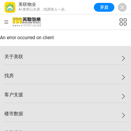
美联物业
开启
AI 推荐心水房，找房快人一步。
美联信心指数
77.1
较上周
0.7%
较上月
-0.4%
(
03/08/2026
)
HKD
ft²
全港指数
149.1
较上周
0%
较上月
0.4%
(
03/08/2026
)
An error occurred on client
港岛指数
157.4
较上周
-0.3%
较上月
-0.8%
(
03/08/2026
)
关于美联
九龙指数
156.4
较上周
-0.1%
较上月
0.3%
(
03/08/2026
)
美联集团
找房
新界指数
134.8
较上周
0.1%
较上月
0.9%
(
03/08/2026
)
投资者关系
美联信心指数
77.1
较上周
0.7%
较上月
-0.4%
(
03/08/2026
)
集团动态
一手新房
客户支援
人才招募
买房
网站地图
上车
自助放盘
楼市数据
减价
专业经纪人
低价
分行网络
指数