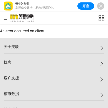
美联物业
开启
掌握成交数据，助您精明置业。
美联信心指数
77.1
较上周
0.7%
较上月
-0.4%
(
03/08/2026
)
HKD
ft²
全港指数
149.1
较上周
0%
较上月
0.4%
(
03/08/2026
)
An error occurred on client
港岛指数
157.4
较上周
-0.3%
较上月
-0.8%
(
03/08/2026
)
关于美联
九龙指数
156.4
较上周
-0.1%
较上月
0.3%
(
03/08/2026
)
美联集团
找房
新界指数
134.8
较上周
0.1%
较上月
0.9%
(
03/08/2026
)
投资者关系
美联信心指数
77.1
较上周
0.7%
较上月
-0.4%
(
03/08/2026
)
集团动态
一手新房
客户支援
人才招募
买房
网站地图
上车
自助放盘
楼市数据
减价
专业经纪人
低价
分行网络
指数