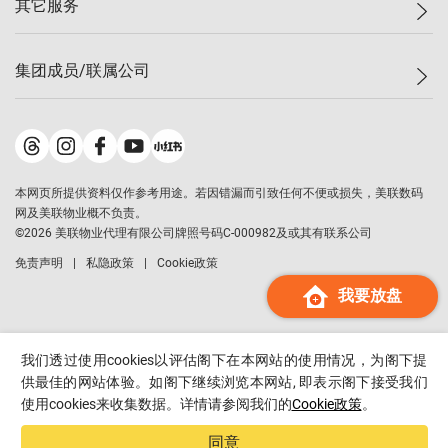
其它服务
美联豪宅
查询热线
信心指数
独家楼盘
联络我们
最新成交
小区专页
租房
集团成员/联属公司
按揭计算机
历史成交
大湾区专页
居屋专页
负担能力计算机
成交数据
楼市资讯
买卖流程
美联物业
转按计算机
小区成交排行榜
美联精英会
鋑联控股
*
缴款方式
地区百科
美联慈善基金
美联工商铺
*
本网页所提供资料仅作参考用途。若因错漏而引致任何不便或损失，美联数码
美善会
美联中国
网及美联物业概不负责。
地产经纪人管理协会
©
2026
美联物业代理有限公司牌照号码C-000982及或其有联系公司
美联澳门
申报已递交的购楼开盘
免责声明
私隐政策
Cookie政策
美联金融集团
我要放盘
美联移民顾问
美联升学顾问
美联测量师行
我们透过使用cookies以评估阁下在本网站的使用情况，为阁下提
香港置业
供最佳的网站体验。如阁下继续浏览本网站, 即表示阁下接受我们
使用cookies来收集数据。详情请参阅我们的
Cookie政策
。
经络按揭
美联会
同意