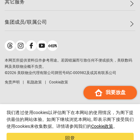
其它服务
美联豪宅
查询热线
信心指数
独家楼盘
联络我们
最新成交
小区专页
租房
集团成员/联属公司
按揭计算机
历史成交
大湾区专页
居屋专页
负担能力计算机
成交数据
楼市资讯
买卖流程
美联物业
转按计算机
小区成交排行榜
美联精英会
鋑联控股
*
缴款方式
地区百科
美联慈善基金
美联工商铺
*
本网页所提供资料仅作参考用途。若因错漏而引致任何不便或损失，美联数码
美善会
美联中国
网及美联物业概不负责。
地产经纪人管理协会
©
2026
美联物业代理有限公司牌照号码C-000982及或其有联系公司
美联澳门
申报已递交的购楼开盘
免责声明
私隐政策
Cookie政策
美联金融集团
我要放盘
美联移民顾问
美联升学顾问
美联测量师行
我们透过使用cookies以评估阁下在本网站的使用情况，为阁下提
香港置业
供最佳的网站体验。如阁下继续浏览本网站, 即表示阁下接受我们
使用cookies来收集数据。详情请参阅我们的
Cookie政策
。
经络按揭
美联会
同意