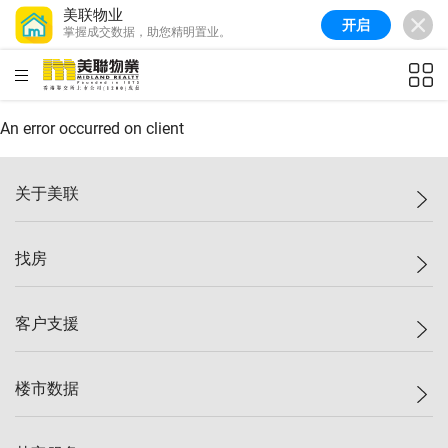
美联物业
开启
掌握成交数据，助您精明置业。
美联信心指数
77.1
较上周
0.7%
较上月
-0.4%
(
03/08/2026
)
HKD
ft²
全港指数
149.1
较上周
0%
较上月
0.4%
(
03/08/2026
)
An error occurred on client
港岛指数
157.4
较上周
-0.3%
较上月
-0.8%
(
03/08/2026
)
关于美联
九龙指数
156.4
较上周
-0.1%
较上月
0.3%
(
03/08/2026
)
美联集团
找房
新界指数
134.8
较上周
0.1%
较上月
0.9%
(
03/08/2026
)
投资者关系
美联信心指数
77.1
较上周
0.7%
较上月
-0.4%
(
03/08/2026
)
集团动态
一手新房
客户支援
人才招募
买房
网站地图
上车
自助放盘
楼市数据
减价
专业经纪人
低价
分行网络
指数