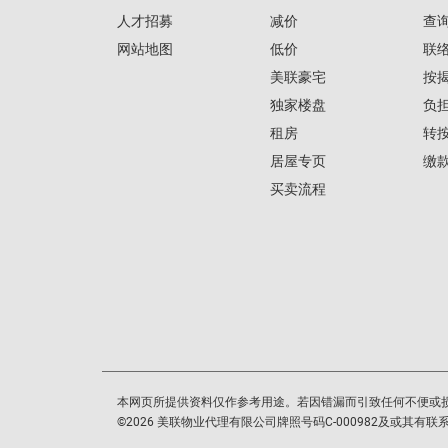
人才招募
减价
查
网站地图
低价
联
美联豪宅
按
独家楼盘
负
租房
转
居屋专页
缴
买卖流程
本网页所提供资料仅作参考用途。若因错漏而引致任何不便或
©
2026
美联物业代理有限公司牌照号码C-000982及或其有联