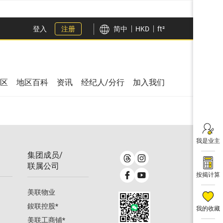
登入
注册
简中
HKD
ft²
区
地区百科
资讯
经纪人/分行
加入我们
我是业主
集团成员/
联属公司
按揭计算
美联物业
鋑联控股
*
我的收藏
美联工商铺
*