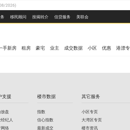
08/2026
)
26
)
服务
移民顾问
按揭转介
信贷服务
美联会
2026
)
08/2026
)
/2026
)
26
)
/2026
)
一手新房
租房
豪宅
业主
成交数据
小区
优惠
港漂专
08/2026
)
2026
)
/2026
)
/2026
)
户支援
楼市数据
其它服务
08/2026
)
助放盘
指数
小区专页
业经纪人
信心指数
大湾区专页
行网络
最新成交
楼市资讯