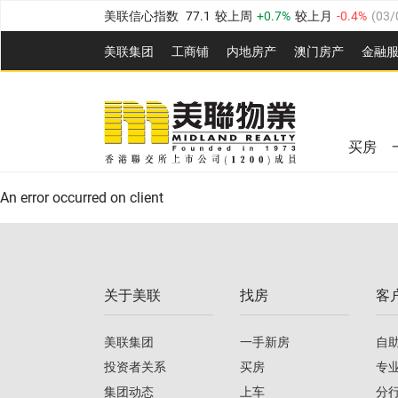
美联信心指数
77.1
较上周
0.7%
较上月
-0.4%
(
03/
全港指数
149.1
较上周
0%
较上月
0.4%
(
03/08/20
美联集团
工商铺
内地房产
澳⻔房产
金融
港岛指数
157.4
较上周
-0.3%
较上月
-0.8%
(
03/08/
美联信心指数
77.1
较上周
0.7%
较上月
-0.4%
(
03/
九龙指数
156.4
较上周
-0.1%
较上月
0.3%
(
03/08
全港指数
149.1
较上周
0%
较上月
0.4%
(
03/08/20
新界指数
134.8
较上周
0.1%
较上月
0.9%
(
03/08
买房
美联信心指数
77.1
较上周
0.7%
较上月
-0.4%
(
03/
港岛指数
157.4
较上周
-0.3%
较上月
-0.8%
(
03/08/
An error occurred on client
九龙指数
156.4
较上周
-0.1%
较上月
0.3%
(
03/08
新界指数
134.8
较上周
0.1%
较上月
0.9%
(
03/08
关于美联
找房
客
美联信心指数
77.1
较上周
0.7%
较上月
-0.4%
(
03/
美联集团
一手新房
自
投资者关系
买房
专
集团动态
上车
分