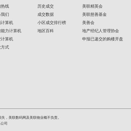
询热线
历史成交
美联精英会
络我们
成交数据
美联慈善基金
揭计算机
小区成交排行榜
美善会
担能力计算机
地区百科
地产经纪人管理协会
按计算机
申报已递交的购楼开盘
款方式
损失，美联数码网及美联物业概不负责。
系公司