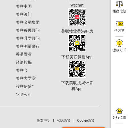
Wechat
美联中国
楼盘比较
美联澳门
美联金融集团
美联移民顾问
快闪赏
美联物业香港好房
美联升学顾问
美联测量师行
缴款方式
香港置业
下载美联笋盘App
经络按揭
美联会
美联大学堂
下载美联按揭计算
骏联信贷
*
机App
*相关公司
分行位置
免责声明
私隐政策
Cookie政策