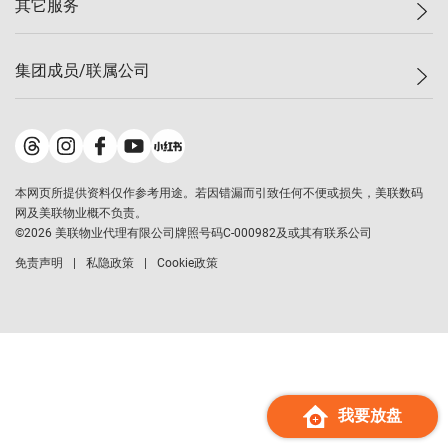
其它服务
美联豪宅
查询热线
信心指数
独家楼盘
联络我们
最新成交
小区专页
租房
集团成员/联属公司
按揭计算机
历史成交
大湾区专页
居屋专页
负担能力计算机
成交数据
楼市资讯
买卖流程
美联物业
转按计算机
小区成交排行榜
美联精英会
鋑联控股
*
缴款方式
地区百科
美联慈善基金
美联工商铺
*
本网页所提供资料仅作参考用途。若因错漏而引致任何不便或损失，美联数码
美善会
美联中国
网及美联物业概不负责。
地产经纪人管理协会
©
2026
美联物业代理有限公司牌照号码C-000982及或其有联系公司
美联澳门
申报已递交的购楼开盘
免责声明
私隐政策
Cookie政策
美联金融集团
美联移民顾问
美联升学顾问
美联测量师行
香港置业
经络按揭
我要放盘
美联会