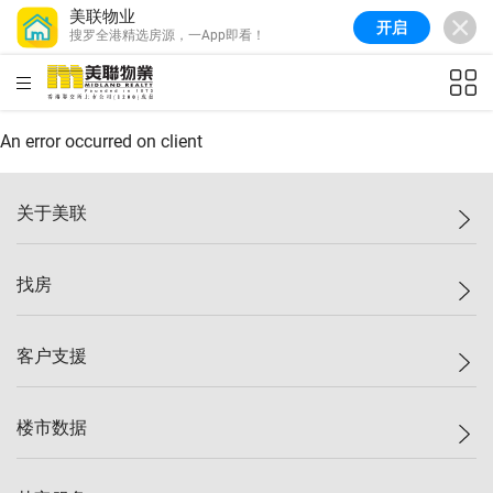
美联物业
开启
搜罗全港精选房源，一App即看！
美联信心指数
77.1
较上周
0.7%
较上月
-0.4%
(
03/08/2026
)
HKD
ft²
全港指数
149.1
较上周
0%
较上月
0.4%
(
03/08/2026
)
An error occurred on client
港岛指数
157.4
较上周
-0.3%
较上月
-0.8%
(
03/08/2026
)
关于美联
九龙指数
156.4
较上周
-0.1%
较上月
0.3%
(
03/08/2026
)
美联集团
找房
新界指数
134.8
较上周
0.1%
较上月
0.9%
(
03/08/2026
)
投资者关系
美联信心指数
77.1
较上周
0.7%
较上月
-0.4%
(
03/08/2026
)
集团动态
一手新房
客户支援
人才招募
买房
网站地图
上车
自助放盘
楼市数据
减价
专业经纪人
低价
分行网络
指数