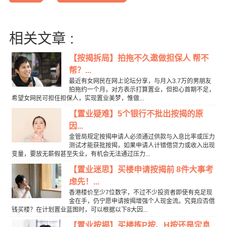
相关文章 :
【按揭拆局】拍拖不久邀做担保人 帮不
帮？...
最近有女网民在网上论坛分享，与月入3.7万的男朋友
拍拖约一个月，对方表示打算置业，但担心首期不足，
希望女网民可担任担保人，实现置业美梦，惟做...
【置业疑难】5个银行不批出按揭的原
因...
金管局规定按揭申请人必须通过供款与入息比率或压力
测试才能获批按揭，如果申请人计错借贷力或收入出现
变量，要放无薪假甚至失业，有机会无法通过压力...
【置业迷思】买楼申请按揭前 8件大事考
虑先！...
香港楼价至少7位数字，不过不少投资者即使有充足现
金在手，仍宁愿申请按揭增强个人现金流。究竟应否借
钱买楼？在计划置业蓝图时，可以根据以下8大因...
【置业按揭】买楼拣P按、H按还是定息