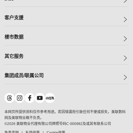
投资者关系
集团动态
一手新房
客户支援
人才招募
买房
网站地图
上车
自助放盘
楼市数据
减价
专业经纪人
低价
分行网络
指数
其它服务
美联豪宅
查询热线
信心指数
独家楼盘
联络我们
最新成交
小区专页
租房
集团成员/联属公司
按揭计算机
历史成交
大湾区专页
居屋专页
负担能力计算机
成交数据
楼市资讯
买卖流程
美联物业
转按计算机
小区成交排行榜
美联精英会
鋑联控股
*
缴款方式
地区百科
美联慈善基金
美联工商铺
*
本网页所提供资料仅作参考用途。若因错漏而引致任何不便或损失，美联数码
美善会
美联中国
网及美联物业概不负责。
地产经纪人管理协会
©
2026
美联物业代理有限公司牌照号码C-000982及或其有联系公司
美联澳门
申报已递交的购楼开盘
免责声明
私隐政策
Cookie政策