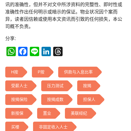
讯的准确性，但并不对文中所涉资料的完整性、即时性或
准确性作出任何明示或暗示的保证。物业状况因个案而
异，读者因信赖或使用本文资讯而引致的任何损失，本公
司概不负责。
分享:
WhatsApp
Facebook
Line
LinkedIn
Threads
H按
P按
供款与入息比率
受薪人士
压力测试
按揭
按揭保险
按揭成数
担保人
新按保
置业
美联经纪
买楼
非固定收入人士