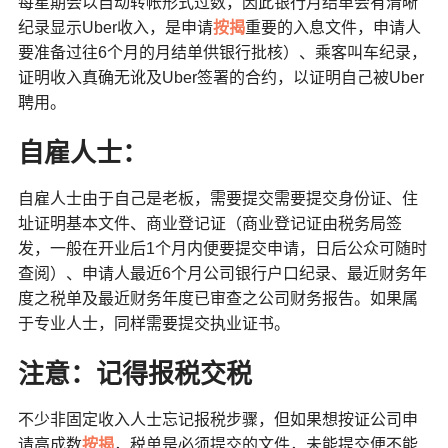
每星期会以自动转帐形式过数，因此银行月结单会有清晰
纪录显示Uber收入，是申请
按揭
重要的入息文件，申请人
要准备过往6个月的月结单供银行批核）、乘客叫车纪录，
证明收入真确无讹及Uber签署的合约，以证明自己被Uber
聘用。
自雇人士：
自雇人士由于自己是老板，需要提交需要提交身份证、住
址证明基本文件、商业登记证（商业登记证由税务局签
发，一般在开业后1个月内便要提交申请，日后公众可随时
查阅）、申请人最近6个月公司银行户口纪录、最近财务年
度之税单及最近财务年度已审查之公司财务报告。如果属
于专业人士，同样需要提交执业证书。
注意：记得报税交税
不少非固定收入人士忘记报税步骤，但如果想按证公司申
请高成数
按揭
，税单是必须提交的文件，未能提交便不能