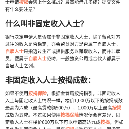
士申请
按揭
会遇上什么挑战？最高能借几多成？提交文件
有什么要注意？
什么叫非固定收入人士？
银行决定申请人是否属于非固定收入人士，除了留意对方
过往的收入是否稳定，亦会留意对方是否属于自雇人士。
自雇人士
是指透过生产或提供服务以赚取收入，而并非雇
员，便属于
自雇人士
范畴，一般独资公司或合伙人都属于
自雇人士之列。
非固定收入人士按揭成数：
如果不使用
按揭保险
，根据金管局按揭指引，非固定收人
入士与固定收人士情况一样，楼价1,000万以下的按揭成数
最高为六成（最高贷款额500万），1,000万以上最高
按揭
成数为五成。不过如果使用
按揭保险
情况便会有差异，固
定收入人士在楼价800万以下可以申请高达九成
按揭
，但如