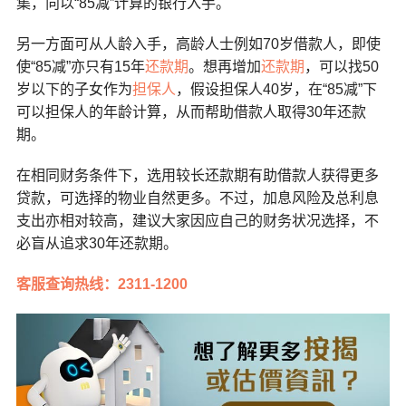
集，向以“
85
减”计算的银行入手。
另一方面可从人龄入手，高龄人士例如
70
岁借款人，即使
使“
85
减”亦只有
15
年
还款期
。想再增加
还款期
，可以找
50
岁以下的子女作为
担保人
，假设担保人
40
岁，在“
85
减”下
可以担保人的年龄计算，从而帮助借款人取得
30
年还款
期。
在相同财务条件下，选用较长还款期有助借款人获得更多
贷款，可选择的物业自然更多。不过，加息风险及总利息
支出亦相对较高，建议大家因应自己的财务状况选择，不
必盲从追求
30
年还款期。
客服查询热线：2311-1200