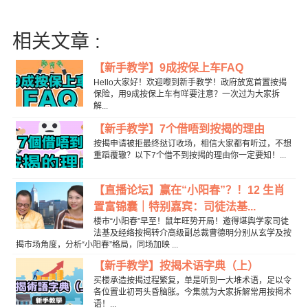
相关文章 :
【新手教学】9成按保上车FAQ
Hello大家好！欢迎嚟到新手教学！政府放宽首置按揭
保险，用9成按保上车有咩要注意？一次过为大家拆
解...
【新手教学】7个借唔到按揭的理由
按揭申请被拒最终挞订收场，相信大家都有听过，不想
重蹈覆辙？以下7个借不到按揭的理由你一定要知！...
【直播论坛】赢在“小阳春”？！12 生肖
置富锦囊｜特别嘉宾：司徒法基...
楼巿“小阳春”早至！鼠年旺势开局！邀得堪舆学家司徒
法基及经络按揭转介高级副总裁曹德明分别从玄学及按
揭巿场角度，分析“小阳春”格局，同场加映 ...
【新手教学】按揭术语字典（上）
买楼承造按揭过程繁复，单是听到一大堆术语，足以令
各位置业初哥头昏脑胀。今集就为大家拆解常用按揭术
语！...