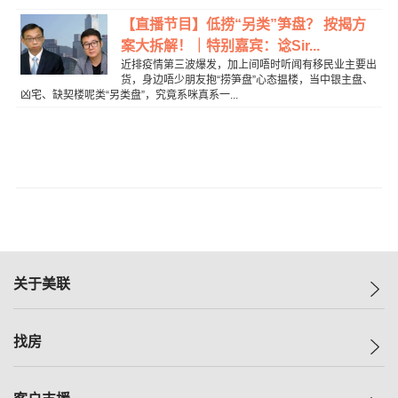
【直播节目】低捞“另类”笋盘？ 按揭方
案大拆解！｜特别嘉宾：谂Sir...
近排疫情第三波爆发，加上间唔时听闻有移民业主要出
货，身边唔少朋友抱“捞笋盘”心态揾楼，当中银主盘、
凶宅、缺契楼呢类“另类盘”，究竟系咪真系一...
关于美联
美联集团
找房
投资者关系
集团动态
一手新房