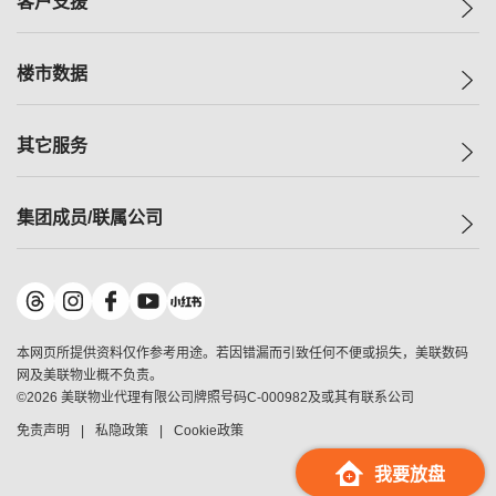
客户支援
人才招募
买房
网站地图
上车
自助放盘
楼市数据
减价
专业经纪人
低价
分行网络
指数
其它服务
美联豪宅
查询热线
信心指数
独家楼盘
联络我们
最新成交
小区专页
租房
集团成员/联属公司
按揭计算机
历史成交
大湾区专页
居屋专页
负担能力计算机
成交数据
楼市资讯
买卖流程
美联物业
转按计算机
小区成交排行榜
美联精英会
鋑联控股
*
缴款方式
地区百科
美联慈善基金
美联工商铺
*
本网页所提供资料仅作参考用途。若因错漏而引致任何不便或损失，美联数码
美善会
美联中国
网及美联物业概不负责。
地产经纪人管理协会
©
2026
美联物业代理有限公司牌照号码C-000982及或其有联系公司
美联澳门
申报已递交的购楼开盘
免责声明
私隐政策
Cookie政策
美联金融集团
美联移民顾问
我要放盘