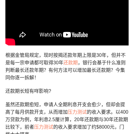
根据金管局规定，现时按揭还款年期上限是
30
年，但并不
是每一宗申请都可取得
30
年
还款期
，银行会基于什么准则
判断最长还款年期？有何方法可以增加最长还款期？今集
同你逐一拆解！
还款期长短有咩影响
?
虽然还款期愈短，申请人全期利息开支会愈少，但却会提
高了每月供款开支，从而增加
压力测试
的收入要求。以
400
万贷款为例，年利息
2.5
厘计算，
20
年还款期与
30
年还款期
比较下，前者
压力测试
的收入要求增加了约$
8000
元，门