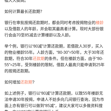
槛大大提高。
如何计算最长还款期？
银行在审批按揭还款期时，都会同时考虑按揭物业的
楼龄
以及借款人的年龄，并会取其最高者计算。现时大部份银
行会由
70
至
85
减去计算楼龄以及人龄。
举个例，银行以“
80
减”计算还款期，若借款人
30
岁，买入
的物业楼龄
55
年。人龄方面，“
80-30
”
=50
年，大于
30
年还
款期，符合
30
年
还款期
的条件。但在楼龄方面，由于“
80-
55
”
=25
年，受到楼龄的限制，借款人最高只能申请到
25
年
的按揭还款期。
如何增加
还款期
?
如上述例子，银行以“
80
减”计算还款期，以致
55
年楼龄无
法申请
30
年按揭，申请人不妨多向几间银行查询，因为市
面上亦有银行可以做到“
85
减”，建议大家可以多做资料搜