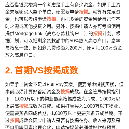
应否借钱买楼第一个考虑是手上有多少资金。如果手上资
金未足够买入整个单位，便需要申请
按揭
。就算有充足资
金，也可以考虑申请
按揭
，再把多余的资金留给自己作不
时之需或其他投资之用。另外，按揭申请人亦可考虑使用
提供Mortgage-link（高息存款挂钩户口）的
按揭
计划。根
据计划，可以把剩余贷款额中的50%放入高息户口，息率
与按息一致，例如剩余贷款额为200万，便可把100万资金
放入高息户口。
2. 首期VS
按揭成数
如果手上资金不足以Full Pay买楼，便要考虑借钱买楼，但
事前必须计算好首期资金及
按揭
成数。在金管局按揭指引
下，1,000万以下的物业最高按揭成数为六成，1,000万以
上最高
按揭
成数为五成。如果打算买入1,000万以下物业，
便需要预备四成首期，1,000万以上更要预备五成首期。不
过
按揭
成数会因应申请人是否有按揭在身、收入来源及是
否自用等因素出现变化，申请按揭前必须做好财务预算，