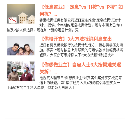
【低息置业】“定息”vs“H按”vs“P按” 如
何拣？...
香港按揭证券有限公司近日宣布推出“定息按揭试验计
划”，提供3个年期的定息按揭计划。现时市面上已有H
按及P按以供选择，现在加上新的定息计划，究...
【供楼开支】3大方法抵销利息支出
近日有网民反映银行的按揭计划保守，担心供楼压力增
加，事实上现时按息上升导致的每月供款增加幅度相当
轻微，大家亦可考虑循以下3大方法抵销利息支出...
【你想做业主】自雇人士3大按揭难关逐
关拆！...
电视真人骚节目“你想做业主”以真实个案分享买楼初哥
遇上的难题，第1集讲述月入共4万的情侣希望买入一
个460万的二手私人单位，但老公为自雇人士...