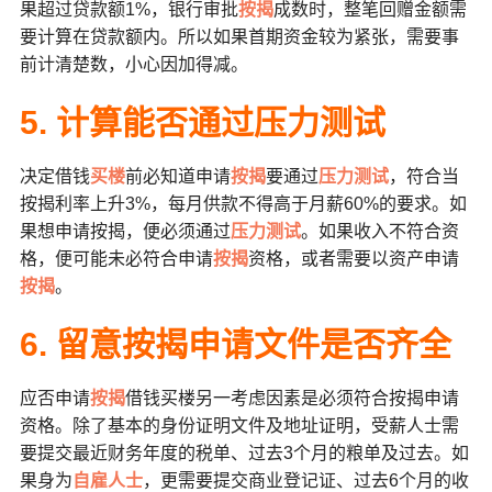
果超过贷款额1%，银行审批
按揭
成数时，整笔回赠金额需
要计算在贷款额内。所以如果首期资金较为紧张，需要事
前计清楚数，小心因加得减。
5. 计算能否通过压力测试
决定借钱
买楼
前必知道申请
按揭
要通过
压力测试
，符合当
按揭利率上升3%，每月供款不得高于月薪60%的要求。如
果想申请按揭，便必须通过
压力测试
。如果收入不符合资
格，便可能未必符合申请
按揭
资格，或者需要以资产申请
按揭
。
6. 留意按揭申请文件是否齐全
应否申请
按揭
借钱买楼另一考虑因素是必须符合按揭申请
资格。除了基本的身份证明文件及地址证明，受薪人士需
要提交最近财务年度的税单、过去3个月的粮单及过去。如
果身为
自雇人士
，更需要提交商业登记证、过去6个月的收