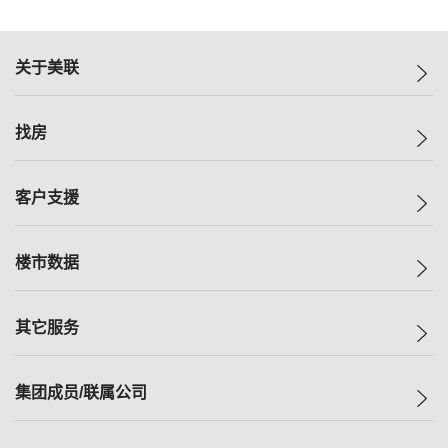
关于美联
美联集团
找房
投资者关系
集团动态
一手新房
客户支援
人才招募
买房
网站地图
上车
自助放盘
楼市数据
减价
专业经纪人
低价
分行网络
指数
其它服务
美联豪宅
查询热线
信心指数
独家楼盘
联络我们
最新成交
小区专页
租房
集团成员/联属公司
按揭计算机
历史成交
大湾区专页
居屋专页
负担能力计算机
成交数据
楼市资讯
买卖流程