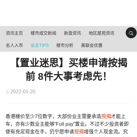
资讯主页
楼市成交新闻
新盘资讯
地区屋苑资讯
名人入市
业主TIPS
楼市分析
美联会优惠
【置业迷思】买楼申请按揭
前 8件大事考虑先！
2022-01-20
香港楼价至少7位数字，大部份业主需要承造
按揭
才能上
车，亦有少数业主能够“Full pay”置业。不过不少投资者即
使有充足现金在手，仍宁愿申请
按揭
增强个人现金流。究