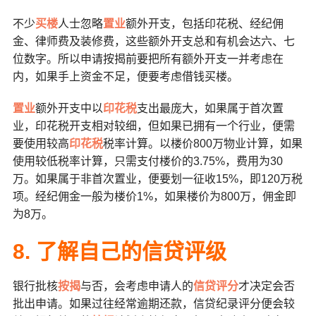
不少
买楼
人士忽略
置业
额外开支，包括印花税、经纪佣
金、律师费及装修费，这些额外开支总和有机会达六、七
位数字。所以申请按揭前要把所有额外开支一并考虑在
内，如果手上资金不足，便要考虑借钱买楼。
置业
额外开支中以
印花税
支出最庞大，如果属于首次置
业，印花税开支相对较细，但如果已拥有一个行业，便需
要使用较高
印花税
税率计算。以楼价800万物业计算，如果
使用较低税率计算，只需支付楼价的3.75%，费用为30
万。如果属于非首次置业，便要划一征收15%，即120万税
项。经纪佣金一般为楼价1%，如果楼价为800万，佣金即
为8万。
8. 了解自己的信贷评级
银行批核
按揭
与否，会考虑申请人的
信贷评分
才决定会否
批出申请。如果过往经常逾期还款，信贷纪录评分便会较