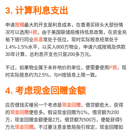
3. 计算利息支出
申请
按揭
最大的开支是利息成本，在香港买砖头大部份情
况可以选用
H按
，由于美国联储局维持低息政策，在资金充
裕下银行同业
拆息
常处于低位，现时实际按息经常处于
1.4%-1.5%水平，以买入800万物业，申请六成按揭及供款
30年计算，总利息开支也只是200多万元。
不过，如果物业属于未补地价的单位，便需要使用
P按
，现
时实际按息约为2.5%，与H按锁息上限一致。
4. 考虑现金回赠金额
应否借钱买楼另一个考虑是
现金回赠
，借贷额愈大，获得
的
现金回赠
便愈多。假设现金回赠为1%，借贷额为200
万，现金回赠金额便是2万。借贷额为500万，便能获得5
万元
现金回赠
。不过要注意金管局指引规定，现金回赠如