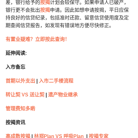
差，银行给予的
按揭
计划会较保守。如果申请人已破产，
银行更不会批出
按揭
申请。因此如想申请按揭，平日应保
持良好的信贷纪录，包括准时还款、留意信贷使用度及定
期查阅信贷报告，如发现有错误地方便尽快修正。
有置业疑难？立即按此查询！
延伸阅读:
入市备忘
首期以外支出
|
入市二手楼流程
转让契 VS 送让契
|
遗产物业继承
管理费知多啲
按揭资讯
高成数按揭
|
林郑Plan VS 呼吸Plan
|
按揭专家