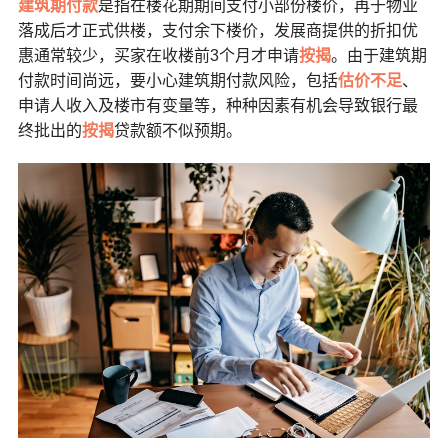
建筑期付款
是指在楼花期期间支付小部份楼价，再于物业
落成后才正式供楼，支付余下楼价，发展商提供的折扣优
惠通常较少，买家在收楼前3个月才申请
按揭
。由于建筑期
付款时间尚远，要小心建筑期付款风险，包括
估价不足
、
申请人收入及楼市有变量等，种种因素有机会导致银行最
终批出的
按揭
贷款额不似预期。