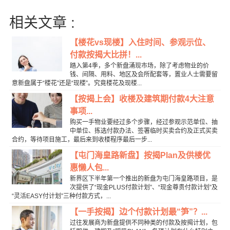
相关文章 :
【楼花vs现楼】入住时间、参观示位、
付款按揭大比拼！...
踏入第4季，多个新盘涌现市场，除了考虑物业的价
钱、间隔、用料、地区及会所配套等，置业人士需要留
意新盘属于“楼花”还是“现楼”。究竟楼花及现楼...
【按揭上会】收楼及建筑期付款4大注意
事项...
购买一手物业要经过多个步骤，经过参观示范单位、抽
中单位、拣选付款办法、签署临时买卖合约及正式买卖
合约，等待项目施工，最后来到收楼程序最后一步...
【屯门海皇路新盘】按揭Plan及供楼优
惠懒人包...
新界区下半年第一个推出的新盘为屯门海皇路项目，是
次提供了“现金PLUS付款计划”、“现金尊贵付款计划”及
“灵活EASY付计划”三种付款方式，...
【一手按揭】边个付款计划最“笋”？...
过往发展商为新盘提供不同种类的付款及按揭计划，包