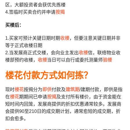
区，大额投资者会获优先拣楼
4.签临时买卖合约并申请
按揭
买楼后：
1.买家可预计关键日期时期
收楼
，但要注意关键日期并非
等于正式收楼日期
2.当发展商正式交楼，会向业主发出
收楼
信，联络物业收
楼部预约收楼，
收楼
当日可以自行或委托测量师
验楼
楼花付款方式如何拣？
现时
楼花
按揭分为
即供
付款及
建筑期
/建期付款，即供是指
在
楼花
期期间已申请
按揭
及支付所有楼价，由于资金能在
短时间内回笼，发展商提供的折扣优惠通常较多。发展商
会提供90至210日的成交期计划，通常愈短的成交期，折
扣会愈多。