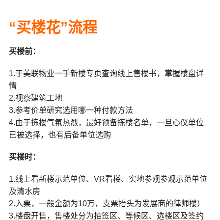
“买楼花”流程
买楼前：
1.于美联物业一手新楼专页查询线上售楼书，掌握楼盘详
情
2.视察建筑工地
3.参考价单研究选用哪一种付款方法
4.由于拣楼气氛热烈，最好预备拣楼名单，一旦心仪单位
已被选择，也有后备单位选购
买楼时：
1.线上看新楼示范单位、VR看楼、实地参观参观示范单位
及清水房
2.入票，一般金额为10万，支票抬头为发展商的律师楼）
3.楼盘开售，售楼处分为抽签区、等候区、选楼区及签约