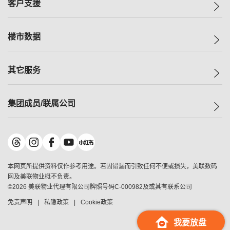
一手新房
客户支援
人才招募
买房
网站地图
上车
自助放盘
楼市数据
减价
专业经纪人
低价
分行网络
指数
其它服务
美联豪宅
查询热线
信心指数
独家楼盘
联络我们
最新成交
小区专页
租房
集团成员/联属公司
按揭计算机
历史成交
大湾区专页
居屋专页
负担能力计算机
成交数据
楼市资讯
买卖流程
美联物业
转按计算机
小区成交排行榜
美联精英会
鋑联控股
*
缴款方式
地区百科
美联慈善基金
美联工商铺
*
本网页所提供资料仅作参考用途。若因错漏而引致任何不便或损失，美联数码
美善会
美联中国
网及美联物业概不负责。
地产经纪人管理协会
©
2026
美联物业代理有限公司牌照号码C-000982及或其有联系公司
美联澳门
申报已递交的购楼开盘
免责声明
私隐政策
Cookie政策
美联金融集团
美联移民顾问
我要放盘