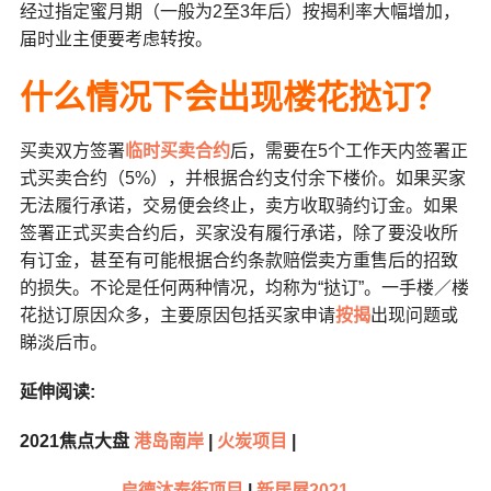
经过指定蜜月期（一般为2至3年后）按揭利率大幅增加，
届时业主便要考虑转按。
什么情况下会出现楼花挞订？
买卖双方签署
临时买卖合约
后，需要在5个工作天内签署正
式买卖合约（5%），并根据合约支付余下楼价。如果买家
无法履行承诺，交易便会终止，卖方收取骑约订金。如果
签署正式买卖合约后，买家没有履行承诺，除了要没收所
有订金，甚至有可能根据合约条款赔偿卖方重售后的招致
的损失。不论是任何两种情况，均称为“挞订”。一手楼／楼
花挞订原因众多，主要原因包括买家申请
按揭
出现问题或
睇淡后市。
延伸阅读:
2021焦点大盘
港岛南岸
|
火炭项目
|
启德沐泰街项目
|
新居屋2021