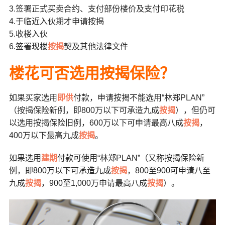
3.签署正式买卖合约、支付部份楼价及支付印花税
4.于临近入伙期才申请按揭
5.收楼入伙
6.签署现楼
按揭
契及其他法律文件
楼花可否选用按揭保险？
如果买家选用
即供
付款，申请按揭不能选用“林郑PLAN”
（按揭保险新例，即800万以下可承造九成
按揭
），但仍可
以选用按揭保险旧例，600万以下可申请最高八成
按揭
，
400万以下最高九成
按揭
。
如果选用
建期
付款可使用“林郑PLAN”（又称按揭保险新
例，即800万以下可承造九成
按揭
，800至900可申请八至
九成
按揭
，900至1,000万申请最高八成
按揭
）。