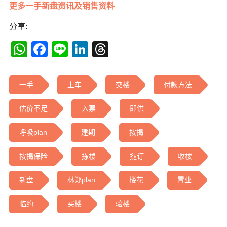
更多一手新盘资讯及销售资料
分享:
WhatsApp
Facebook
Line
LinkedIn
Threads
一手
上车
交楼
付款方法
估价不足
入票
即供
呼吸plan
建期
按揭
按揭保险
拣楼
挞订
收楼
新盘
林郑plan
楼花
置业
临约
买楼
验楼