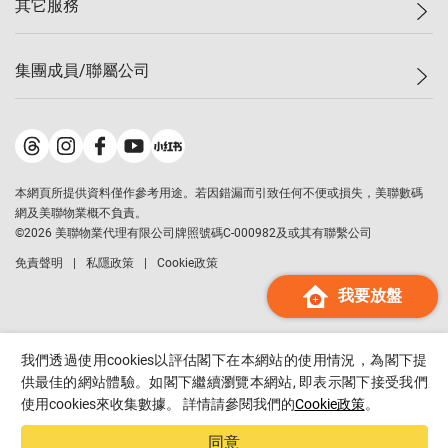
其它服務
美聯豪宅
查詢熱線
信心指數
獨家樓盤
聯絡我們
最新成交
屋苑專頁
租盤
集團成員/聯屬公司
按揭計算機
歷史成交
大灣區專頁
居屋專頁
負擔能力計算機
成交數據
樓市資訊
買賣流程
美聯物業
轉按計算機
屋苑成交排行榜
美聯精英會
鋑聯控股
*
繳款方式
地區百科
美聯慈善基金
美聯工商舖
*
本網頁所提供資料僅作參考用途。若因錯漏而引致任何不便或損失，美聯數碼
美善會
美聯中國
網及美聯物業概不負責。
地產代理管理協會
©
2026
美聯物業代理有限公司牌照號碼C-000982及或其有聯繫公司
美聯澳門
申報已遞交的購樓意向登記
免責聲明
私隱政策
Cookie政策
美聯金融集團
我要放盤
美聯移民顧問
美聯升學顧問
美聯測量師行
我們透過使用cookies以評估閣下在本網站的使用情況，為閣下提
香港置業
供最佳的網站體驗。如閣下繼續瀏覽本網站, 即表示閣下接受我們
使用cookies來收集數據。 詳情請參閱我們的
Cookie政策
。
經絡按揭
美聯會
同意