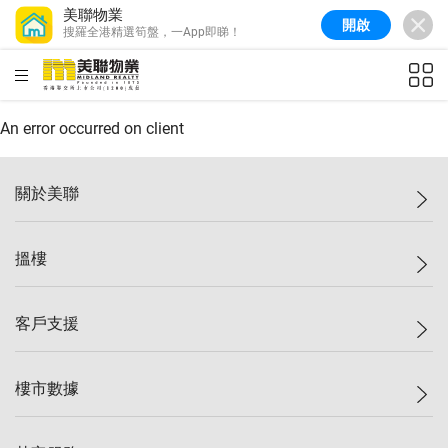
美聯物業
開啟
搜羅全港精選筍盤，一App即睇！
美聯信心指數
77.1
較上週
0.7%
較上月
-0.4%
(
03/08/2026
)
HKD
ft²
全港樓價指數
149.1
較上週
0%
較上月
0.4%
(
03/08/2026
)
An error occurred on client
港島樓價指數
157.4
較上週
-0.3%
較上月
-0.8%
(
03/08/2026
)
關於美聯
九龍樓價指數
156.4
較上週
-0.1%
較上月
0.3%
(
03/08/2026
)
美聯集團
搵樓
新界樓價指數
134.8
較上週
0.1%
較上月
0.9%
(
03/08/2026
)
投資者關係
美聯信心指數
77.1
較上週
0.7%
較上月
-0.4%
(
03/08/2026
)
集團動態
一手新盤
客戶支援
人才招募
二手盤
網站地圖
上車
自助放盤
樓市數據
減價
專業代理
低水
分行網絡
樓價指數