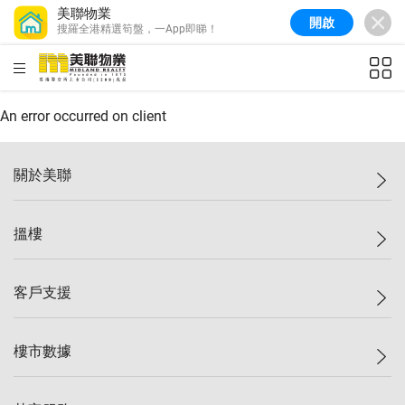
美聯物業
開啟
搜羅全港精選筍盤，一App即睇！
美聯信心指數
77.1
較上週
0.7%
較上月
-0.4%
(
03/08/2026
)
HKD
ft²
全港樓價指數
149.1
較上週
0%
較上月
0.4%
(
03/08/2026
)
An error occurred on client
港島樓價指數
157.4
較上週
-0.3%
較上月
-0.8%
(
03/08/2026
)
關於美聯
九龍樓價指數
156.4
較上週
-0.1%
較上月
0.3%
(
03/08/2026
)
美聯集團
搵樓
新界樓價指數
134.8
較上週
0.1%
較上月
0.9%
(
03/08/2026
)
投資者關係
美聯信心指數
77.1
較上週
0.7%
較上月
-0.4%
(
03/08/2026
)
集團動態
一手新盤
客戶支援
人才招募
二手盤
網站地圖
上車
自助放盤
樓市數據
減價
專業代理
低水
分行網絡
樓價指數