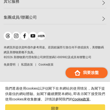
其它服務
美聯豪宅
查詢熱線
信心指數
獨家樓盤
聯絡我們
最新成交
屋苑專頁
租盤
集團成員/聯屬公司
按揭計算機
歷史成交
大灣區專頁
居屋專頁
負擔能力計算機
成交數據
樓市資訊
買賣流程
美聯物業
轉按計算機
屋苑成交排行榜
美聯精英會
鋑聯控股
*
繳款方式
地區百科
美聯慈善基金
美聯工商舖
*
本網頁所提供資料僅作參考用途。若因錯漏而引致任何不便或損失，美聯數碼
美善會
美聯中國
網及美聯物業概不負責。
地產代理管理協會
©
2026
美聯物業代理有限公司牌照號碼C-000982及或其有聯繫公司
美聯澳門
申報已遞交的購樓意向登記
免責聲明
私隱政策
Cookie政策
美聯金融集團
我要放盤
美聯移民顧問
美聯升學顧問
美聯測量師行
我們透過使用cookies以評估閣下在本網站的使用情況，為閣下提
香港置業
供最佳的網站體驗。如閣下繼續瀏覽本網站, 即表示閣下接受我們
使用cookies來收集數據。 詳情請參閱我們的
Cookie政策
。
經絡按揭
美聯會
同意