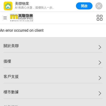
美聯物業
開啟
AI 推薦心水盤，搵樓快人一步。
美聯信心指數
77.1
較上週
0.7%
較上月
-0.4%
(
03/08/2026
)
HKD
ft²
全港樓價指數
149.1
較上週
0%
較上月
0.4%
(
03/08/2026
)
An error occurred on client
港島樓價指數
157.4
較上週
-0.3%
較上月
-0.8%
(
03/08/2026
)
關於美聯
九龍樓價指數
156.4
較上週
-0.1%
較上月
0.3%
(
03/08/2026
)
美聯集團
搵樓
新界樓價指數
134.8
較上週
0.1%
較上月
0.9%
(
03/08/2026
)
投資者關係
美聯信心指數
77.1
較上週
0.7%
較上月
-0.4%
(
03/08/2026
)
集團動態
一手新盤
客戶支援
人才招募
二手盤
網站地圖
上車
自助放盤
樓市數據
減價
專業代理
低水
分行網絡
樓價指數