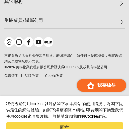
其它服務
美聯豪宅
查詢熱線
信心指數
獨家樓盤
聯絡我們
最新成交
屋苑專頁
租盤
集團成員/聯屬公司
按揭計算機
歷史成交
大灣區專頁
居屋專頁
負擔能力計算機
成交數據
樓市資訊
買賣流程
美聯物業
轉按計算機
屋苑成交排行榜
美聯精英會
鋑聯控股
*
繳款方式
地區百科
美聯慈善基金
美聯工商舖
*
本網頁所提供資料僅作參考用途。若因錯漏而引致任何不便或損失，美聯數碼
美善會
美聯中國
網及美聯物業概不負責。
地產代理管理協會
©
2026
美聯物業代理有限公司牌照號碼C-000982及或其有聯繫公司
美聯澳門
申報已遞交的購樓意向登記
免責聲明
私隱政策
Cookie政策
美聯金融集團
我要放盤
美聯移民顧問
美聯升學顧問
美聯測量師行
我們透過使用cookies以評估閣下在本網站的使用情況，為閣下提
香港置業
供最佳的網站體驗。如閣下繼續瀏覽本網站, 即表示閣下接受我們
使用cookies來收集數據。 詳情請參閱我們的
Cookie政策
。
經絡按揭
美聯會
同意